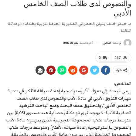
والنصوص لدى طلاب الصف الخامس
الأدبي
د. حيدر خلف بنيان الحمراني المديرية العامة لتربية بغداد/ الرصافة
الثالثة
آخر تحديث
يناير 23, 2021
بواسطة
المحرر
0
457
شارك
الملخص:
يرمي البحث إلى تعرّف “أثر إستراتيجية إعادة صياغة الأفكار في تنمية
مهارات التذوق الأدبي في مادة الأدب والنصوص لدى طلاب الصف
الخامس الأدبي”, ولتحقيق هدف البحث وضع الباحث الفرضية
الصفرية الآتية: لا يوجد فرق ذو دلالة إحصائية عند مستوى (0,05) بين
متوسط درجات طلاب المجموعة التجريبية الذين يدرسون مادة الأدب
والنصوص بـ(إستراتيجية إعادة صياغة الأفكار) ومتوسط درجات طلاب
المجموعة الضابطة الذين يدرسون مادة الأدب والنصوص بالطريقة