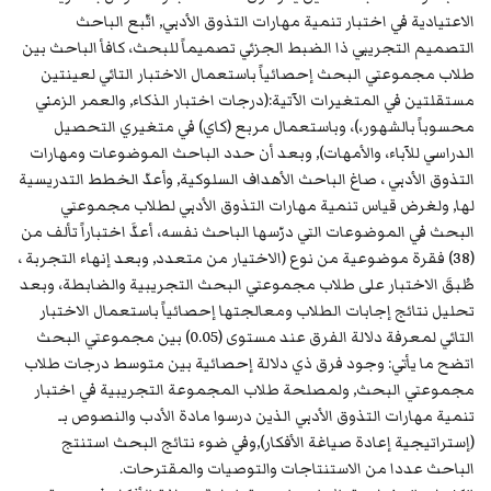
الاعتيادية في اختبار تنمية مهارات التذوق الأدبي, اتّبع الباحث
التصميم التجريبي ذا الضبط الجزئي تصميماً للبحث، كافأ الباحث بين
طلاب مجموعتي البحث إحصائياً باستعمال الاختبار التائي لعينتين
مستقلتين في المتغيرات الآتية:(درجات اختبار الذكاء, والعمر الزمني
محسوباً بالشهور،)، وباستعمال مربع (كاي) في متغيري التحصيل
الدراسي للآباء، والأمهات), وبعد أن حدد الباحث الموضوعات ومهارات
التذوق الأدبي ، صاغ الباحث الأهداف السلوكية, وأعدّ الخطط التدريسية
لها, ولغرض قياس تنمية مهارات التذوق الأدبي لطلاب مجموعتي
البحث في الموضوعات التي درّسها الباحث نفسه، أعدَّ اختباراً تألف من
(38) فقرة موضوعية من نوع (الاختيار من متعدد, وبعد إنهاء التجربة ،
طُبقَ الاختبار على طلاب مجموعتي البحث التجريبية والضابطة، وبعد
تحليل نتائج إجابات الطلاب ومعالجتها إحصائياً باستعمال الاختبار
التائي لمعرفة دلالة الفرق عند مستوى (0.05) بين مجموعتي البحث
اتضح ما يأتي: وجود فرق ذي دلالة إحصائية بين متوسط درجات طلاب
مجموعتي البحث, ولمصلحة طلاب المجموعة التجريبية في اختبار
تنمية مهارات التذوق الأدبي الذين درسوا مادة الأدب والنصوص بـ
(إستراتيجية إعادة صياغة الأفكار),وفي ضوء نتائج البحث استنتج
الباحث عددا من الاستنتاجات والتوصيات والمقترحات.