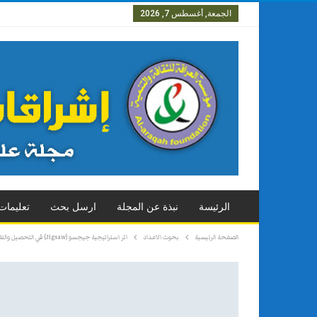
الجمعة, أغسطس 7, 2026
العدد الاول
العدد الثاني
العدد
الرئيسة
نبذة عن المجلة
ارسل بحث
تعليمات
الصفحة الرئيسية
بحوث الاعداد
اثر استراتيجية جيجسو (Jigsaw) في التحصيل والتفكير الايجابي لدى طالبات الصف الرابع العلمي في مادة علم الاحياء