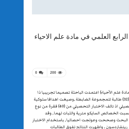
0
200
 الصف الرابع العلمي في مادة علم الأحياء) اعتمدت الباحثة تصميما تجريبيا ذا
الضبط الجزئي لانه ملاءمة لهذا النوع من البحوث ,تكونت عينة البحث من (64) طالبة موزعة بواقع (32) طالبة للمجموعة التجريببة و (32) طالبة للمجموعة الضابطة ,وصيغت اهدافا سلوكية
بلغ عددها(180) هدف سلوكي موزع على المستويات الستة من تصنيف بلوم الأهداف السلوكية ,واعدت الباحثة اداتين هو الاختبار التحصيلي اذ تالف الاختبار التحصيلي من (40) فقرة من نوع
ل،وقد تم التحقق من صدق والثبات الأداة ,أما مقياس التفكير الايجابي فقد تالف من (46) فقرة , وحسبت الخصائص السايكو مترية والثبات لهما , وقد
ت مجموعتي البحث وصححت وعولجت احصائيا , باستخدام الاختبار
ريتشاردسون ـ واظهرت النتائج تفوق الطالبات