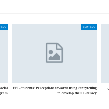
بحوث الاعداد
بحوث ا
ocial
EFL Students’ Perceptions towards using Storytelling
gram…
to develop their Literacy…