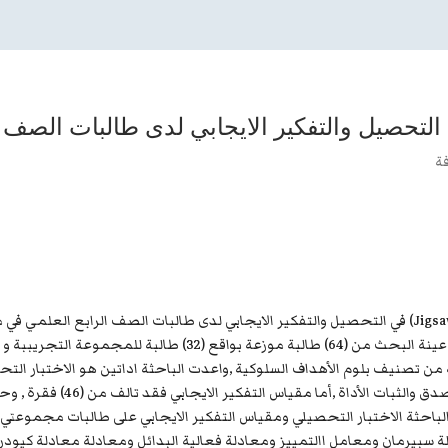
فة
يهدف البحث الى التعرف على (اثر استراتيجية جيجسو(Jigsaw) في التحصيل والتفكير الايجابي لدى طالبات
الاختيار من متعدد ذي اربعة بدائ
ية التجربة طبقت الباحثة الاختبار التحصيلي ومقياس التفكير الايجابي على طالبا
 سبيرمان ومعامل االتمييز ومعادلة فعالية البدائل ومعادلة معادلة كيودر 