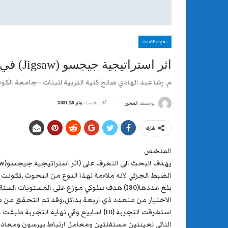
بحوث الاعداد
اثر استراتيجية جيجسو (Jigsaw) في التحصيل والتفكير الايجابي لدى طالبات الصف الرابع العلمي في مادة علم الاحياء
م. رشا عبد الهادي صالح كلية التربية للبنات –جامعة الكو
آخر تحديث
يناير 23, 2021
بواسطة
المحرر
شارك
الملخص
استغرقت التجربة (10) اسابيع وفي نها
التائي لعينتين مستقلتين ومعامل ارتباط بيرسون ومعادلة