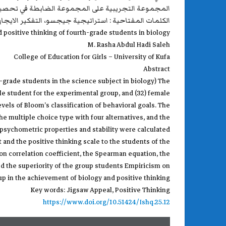
المجموعة التجريبية على المجموعة الضابطة في تحصيل ما
الكلمات المفتاحية : استراتيجية جيجسو، التفكير الايجاب
 positive thinking of fourth-grade students in biology
M. Rasha Abdul Hadi Saleh
College of Education for Girls – University of Kufa
Abstract
h-grade students in the science subject in biology) The
ale student for the experimental group, and (32) female
evels of Bloom’s classification of behavioral goals. The
e multiple choice type with four alternatives, and the
he psychometric properties and stability were calculated
and the positive thinking scale to the students of the
on correlation coefficient, the Spearman equation, the
ed the superiority of the group students Empiricism on
up in the achievement of biology and positive thinking.
Key words: Jigsaw Appeal, Positive Thinking
https://www.doi.org/10.51424/Ishq.25.12