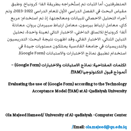
المتطرفتين، أما الثبات تم اِستُخراجه بطريقة الفا- كرونباخ. وطبق
مقياس البحث في الفصل الدراسي الأول للعام الدراسي 2022-2023، وتم
أجراء التحليل الاحصائي للبيانات ومعالجتها، إذ تم استخدام: مربع
كاي، معامل ارتباط بيرسون، معامل ارتباط سبيرمان بروان، معادلة
ألفا- كرونباخ للاتساق الداخلي، الاختبار التائي لعينة واحدة، تحليل
التباين الثنائي، الاختبار الفائي, وقد اظهرت نتيجة البحث: التدريسيون
والتدريسيات في جامعة القادسية يمتلكون مستويات جيدة في
استخدام تطبيق نماذج الاختبارات والاستبانات (Google Form).
ا
لكلمات المفتاحية:
نماذج الاستبانات والاختبارات (
Google Form
) –
أنموذج قبول التكنولوجيا (
TAM
)
.
Evaluating the use of (Google Form) according to the Technology
Acceptance Model (TAM) at Al-Qadisiyah University
Ola Majeed Hameed/ University of Al-qadisiyah -Computer Center
Email:
ola.majeed@qu.edu.iq/