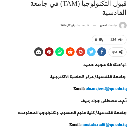
قبول التكنولوجيا (TAM) في جامعة
القادسية
آخر تحديث
يناير 17, 2024
بواسطة
المحرر
0
136
شارك
الباحثة: عًلا مجيد حميد
جامعة القادسية/ مركز الحاسبة الالكترونية
Email:
ola.majeed@qu.edu.iq
أ.م.د. مصطفى جواد رديف
جامعة القادسية/ كلية علوم الحاسوب وتكنولوجيا المعلومات
Email:
mustafa.radif@qu.edu.iq