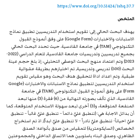
https://www.doi.org/10.51424/Ishq.37.7
الملخص
يهدف البحث الحالي إلى: تقويم استخدام التدريسيين تطبيق نماذج
الاستبانات والاختبارات (Google Form) على وفق أنموذج القبول
التكنولوجي (TAM) في جامعة القادسية. حيث تحدد البحث الحالي
بجميع تدريسيين وتدريسيات جامعة القادسية, للعام الدراسي (2022-
2023) وتم اعتماد منهج البحث الوصفي التحليلي، إذ بلغ حجم عينة
البحث (500) تدريسي وتدريسية, تم اختيارهم بطريقة عشوائية
طبقية. وتم اعداد اداة لتحقيق هدف البحث وهو مقياس تقويم
استخدام التدريسيين لتطبيق نماذج الاستبانات والاختبارات (Google
Form) على وفق أنموذج القبول التكنولوجي (TAM) في جامعة
القادسية، الذي تألف بصورته النهائية من (6) فقرة (3) منها لبعد
المنفعة المتوقعة، و(3) أخرى لبعد سهولة الاستخدام المتوقعة، كما
أن بدائل الاجابة هي: (تنطبق عليَّ دائماَ – تنطبق عليَّ غالباً – تنطبق
عليَّ احياناً- تنطبق عليَّ نادراً – لا تنطبق عليَّ ابداً), اذ تم استخراج
الخصائص (السايكومترية) للمقياس من صدق بأنواعه: الصدق
الظاهري، وصدق البناء باسلوبين هما الاتساق الداخلي والمجموعتين