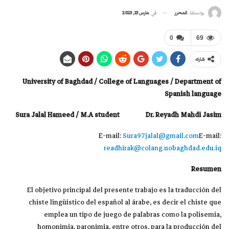
في
مارس 13, 2023
بواسطة
المحرر
0
69
شارك
University of Baghdad / College of Languages / Department of
Spanish language
Sura Jalal Hameed / M.A student Dr. Reyadh Mahdi Jasim
E-mail:
Sura97jalal@gmail.com
E-mail:
readhirak@colang.uobaghdad.edu.iq
Resumen
El objetivo principal del presente trabajo es la traducción del
chiste lingüístico del español al árabe, es decir el chiste que
emplea un tipo de juego de palabras como la polisemia,
homonimia, paronimia, entre otros, para la producción del