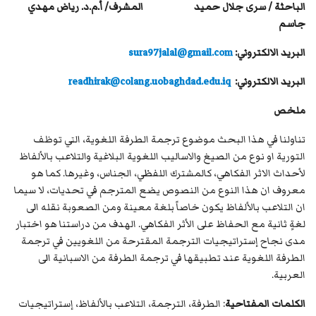
الباحثة
/
سرى جلال حميد المشرف/ أ.م.د. رياض مهدي
جاسم
البريد الالكتروني:
sura97jalal@gmail.com
البريد الالكتروني:
readhirak@colang.uobaghdad.edu.iq
ملخص
تناولنا في هذا البحث موضوع ترجمة الطرفة اللغوية، التي توظف
التورية او نوع من الصيغ والاساليب اللغوية البلاغية والتلاعب بالألفاظ
لأحداث الاثر الفكاهي، كالمشترك اللفظي، الجناس، وغيرها. كما هو
معروف ان هذا النوع من النصوص يضع المترجم في تحديات، لا سيما
ان التلاعب بالألفاظ يكون خاصاً بلغة معينة ومن الصعوبة نقله الى
لغةٍ ثانية مع الحفاظ على الأثر الفكاهي. الهدف من دراستنا هو اختبار
مدى نجاح إستراتيجيات الترجمة المقترحة من اللغويين في ترجمة
الطرفة اللغوية عند تطبيقها في ترجمة الطرفة من الاسبانية الى
العربية.
الكلمات المفتاحية
: الطرفة، الترجمة، التلاعب بالألفاظ، إستراتيجيات