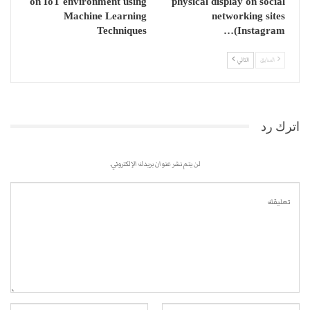
on IoT environment using
physical display on social
Machine Learning
networking sites
Techniques
(Instagram…
السابق
التالي
اترك رد
لن يتم نشر عنوان بريدك الإلكتروني.