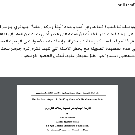
still fam
جه الخصوص فقد اُطلِقَ اسمه على عصرِ أدبيٍ يمتد من 1340 إلى 1400.
ذا أمر قد فصله كبار النقاد باحتراف وإنما تسلط الأضواء على الوجوه الجم
في هذه القصيدة الطويلة مع بعض الامثلة التي تثبت فكرة إثارة جوسر للعناص
 لسامعين اعتادوا على لغةِ تسيطر عليها أشكال العصور الوسطى.
ا
شـراقـات تنمــوية ... مجـلة علــمية محكــمة ... العــدد 
الثالث والـعـشـــرون
The Aesthetic Aspects in Geoffrey Chaucer's 
The Canterbury Tales
الأوجو الجماليت في قصيدة رحلاث كنتربري 
By: 
Sub instructor 
Razzaq Zghair Shnawa
Thi
-
Qar General Directorate of Education/ 
Al
-
Shatrah Preparatory School for Boys 