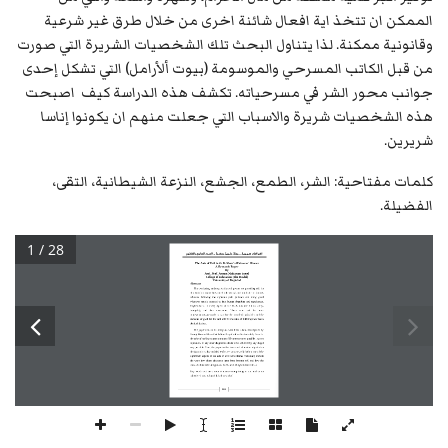
الممكن ان تتخذ اية افعال شائنة اخرى من خلال طرق غير شرعية
وقانونية ممكنة. لذا يتناول البحث تلك الشخصيات الشريرة التي صورت
من قبل الكاتب المسرحي والموسومة (بيوت ألأرامل) التي تشكل إحدى
جوانب محور الشر في مسرحياته. تكشف هذه الدراسة كيف اصبحت
هذه الشخصيات شريرة والاسباب التي جعلت منهم ان يكونوا إناسا
شريرين.
كلمات مفتاحية: الشر، الطمع، الجشع، النزعة الشيطانية، التقى،
الفضيلة.
1 / 28
اشـراقـات تنمــوية ... مجـلة علــمية محكــمة ... العــدد السابع والثلاثون
The Axis of Evil in 
G. B. Shaw’s 
Widowers’ Houses
A Research Paper 
By 
Asst. Prof. Asmaa Mukaram Saeed
College of Education (Ibn Rushd)
University of Baghdad
Abstract
The everlasting tendency for the  evil powers are prevailing still
in 
this  world  no  matter  how  much  educational  and  moralistic  institutions 
advocate 
following 
the 
righteous 
path 
guidance 
and 
doing 
good 
whenever  man  is  exposed  to  hard  human  situations
and  experiences. 
Righteousness  in  every  aspect  of  life  leads  nowhere  but  to  safety, 
tranquility 
and 
clear 
conscience. 
Those 
who 
lack 
the 
latter 
representations  are  ready  to  sacrifice  the  moralistic  principles  and  the 
elements  of  good  for  the  path  evil  for
the  sake  of  fulfilling  their  mean 
devilish desires. 
The paper deals in the first place with those
characters depicted by 
George Bernard Shaw that follow the path of evil in their daily lives for 
the sake of making a great amount of ill
gotten mone
y possible, a great 
reputation, or any other disgraceful deeds to be achieved by any illegal 
way  possible.  Thus,  the  paper  tackles  those  evil  characters  depicted  in 
the dramatist’s play entitled 
Widowers’ Houses
, which form one of the 
significant  aspects  o
f  the  axis  of  evil  in  his  drama.  This  study  unfolds 
the  ways  how  those  characters  have  been  become  evil  and  how  the 
causes behind their unrighteous deeds have obliged them to be so.
Key  word:  evil:  as  a  noun  it  means  wrong
doing  or  sin,  and  as  an 
adjective
it means harmful, bad or wicked
100