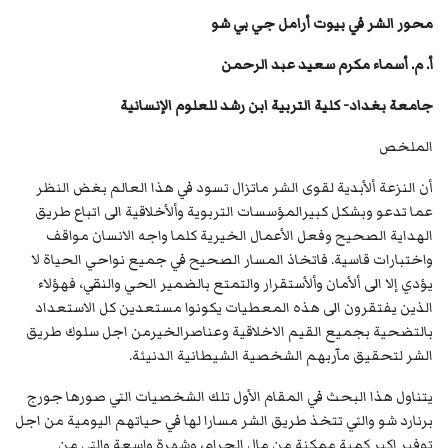
محور الشر في بيوت أرامل جي بي شو
أ. م. أسماء مكرم سعيد عبد الرحمن
جامعة بغداد- كلية التربية ابن رشد للعلوم الإنسانية
الملخص
أن النزعة ألأبدية لقوى الشر ماتزال تسود في هذا العالم بغض النظر
عما تدعو وبشكل كبيرالمؤسسات التربوية وألأخلاقية الى اتباع طريق
الهداية الصحيح وفعل الأعمال الخيرية كلما واجه الانسان مواقف
واختبارات قاسية. فاتخاذ المسار الصحيح في جميع نواحي الحياة لا
يؤدي إلا الى ألأمان وألأستقرار والتمتع بالضمير الحي والنقي، فهؤلاء
الذين يفتقرون الى هذه المعطيات يكونوا مستعدين كل الاستعداد
بالتضحية بجميع القيم الاخلاقية وعناصرالخيرمن اجل سلوك طريق
الشر لتحقيق مآربهم الشخصية الشيطانية الدنيئة.
يتناول هذا البحث في المقام الأول تلك الشخصيات التي صورها جورج
برنارد شو والتي تتخذ طريق الشر مسارا لها في حياتهم اليومية من اجل
توفير اكبر كمية ممكنة من مال الحرام، وشهرة واسعة والتي من