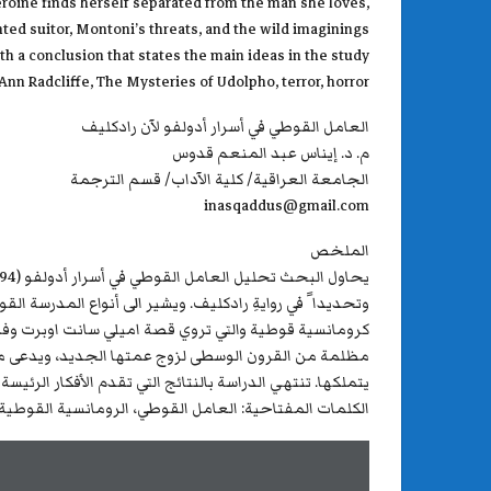
heroine finds herself separated from the man she loves,
ted suitor, Montoni’s threats, and the wild imaginings
h a conclusion that states the main ideas in the study.
n Radcliffe, The Mysteries of Udolpho, terror, horror
العامل القوطي في أسرار أدولفو لآن رادكليف
م. د. إيناس عبد المنعم قدوس
الجامعة العراقية/ كلية الآداب/ قسم الترجمة
inasqaddus@gmail.com
الملخص
وتحديدا ً في روايةِ رادكليف. ويشير الى أنواع المدرسة ا
كرومانسية قوطية والتي تروي قصة اميلي سانت اوبرت و
مظلمة من القرون الوسطى لزوج عمتها الجديد، ويدعى مو
يتملكها. تنتهي الدراسة بالنتائج التي تقدم الأفكار الرئيسة
الكلمات المفتاحية: العامل القوطي، الرومانسية القوطية،