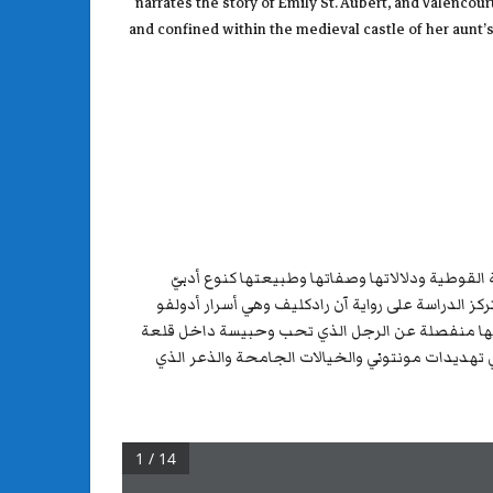
narrates the story of Emily St. Aubert, and Valencou
and confined within the medieval castle of her aunt’
بدأ بتقديم الرومانسية القوطية ودلالاتها وصفاتها وطبيعتها كنوع أدبيّ
كز الدراسة على رواية آن رادكليف وهي أسرار أدولفو
سها منفصلة عن الرجل الذي تحب وحبيسة داخل قلعة
تهديدات مونتوني والخيالات الجامحة والذعر الذي
1 / 14