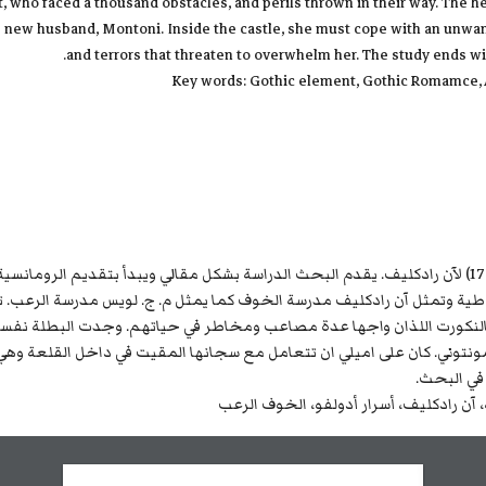
rt, who faced a thousand obstacles, and perils thrown in their way. The 
s new husband, Montoni. Inside the castle, she must cope with an unwan
and terrors that threaten to overwhelm her. The study ends wit
Key words: Gothic element, Gothic Romamce, An
يحاول البحث تحليل العامل القوطي في أسرار أدولفو (1794) لآن رادكليف. يقدم البحث الدراسة بشكل مقالي وي
لقوطية وتمثل آن رادكليف مدرسة الخوف كما يمثل م. ج. لويس مدرسة الرعب. تر
فالنكورت اللذان واجها عدة مصاعب ومخاطر في حياتهم. وجدت البطلة نف
نتوني. كان على اميلي ان تتعامل مع سجانها المقيت في داخل القلعة وهي 
 في البحث.
 آن رادكليف، أسرار أدولفو، الخوف الرعب