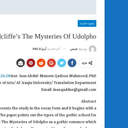
بحوث الاعداد
cliffe’s The Mysteries Of Udolpho
آخر تحديث
أبريل 5, 2021
بواسطة
المحرر
شارك
.26.28
Inst. Inas Abdul-Munem Qadoos Mahmood, PhD
 of Arts/ Al-Iraqia University/ Translation Department
Email: inasqaddus@gmail.com
Abstract
sents the study in the essay form and it begins with a
 The paper points out the types of the gothic school for
fe’s The Mysteries of Udolpho as a gothic romance which