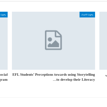
بحوث الاعداد
بحوث ا
ocial
EFL Students’ Perceptions towards using Storytelling
gram…
to develop their Literacy…