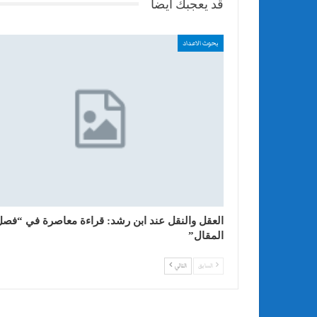
قد يعجبك ايضا
بحوث الاعداد
العقل والنقل عند ابن رشد: قراءة معاصرة في “فصل
المقال”
السابق
التالي