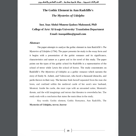
اشـراقـات تنمــوية ... مجـلة صلــمية محكــمة ... العــدد السادس والـعـشـــرون
The Gothic Element in Ann Radcliffe's
The Mysteries of Udolpho
Inst. Inas Abdul
-
Munem Qadoos Mahmood, PhD
College of Arts/ Al
-
Iraqia University/ Translation Department
Email: 
inasqaddus@gmail.com
Abstract
The paper attempts to analyse the gothic element in Ann Radcliffe‟s 
The 
Mysteries of Udolpho
(1794). The paper presents the study in the essay form
and 
it 
begins 
with 
a 
presentation 
of 
the 
gothic 
romance 
and 
its 
significance, 
characteristics  and  nature  as 
a  genre  and  in  the  novel  of  this  study. 
The  paper 
points  out the  types  of 
the  gothic  school
for  Radcliffe  is  a  representative  of  the 
school  of  terror  while  Lewis  the  school  of  horror. 
The  study  concentrates  on 
Radcliffe‟s 
The  Mysteries  of  Udolpho
as  a  gothic  romance
which  narrates  the 
story of
Emily St. Aubert, and Valencourt, who faced a thousand obstacles, and 
perils thrown in their way. The heroine 
finds herself separated from the man she 
loves,  and  confined  within  the  medieval  castle  of  her  au
nt's  new  husband, 
Montoni.  Inside  the  castle,  she  must  cope  with  an  unwanted  suitor,  Montoni's 
threats, and the wild imaginings and terrors that threaten to overwhelm her. The 
study ends with a conclusion that states the main ideas in the study.
Key  words:
Gothic  element,  Gothic  Romamce,  Ann  Radcliffe,  The 
Mysteries of Udolpho, terror, horror
19