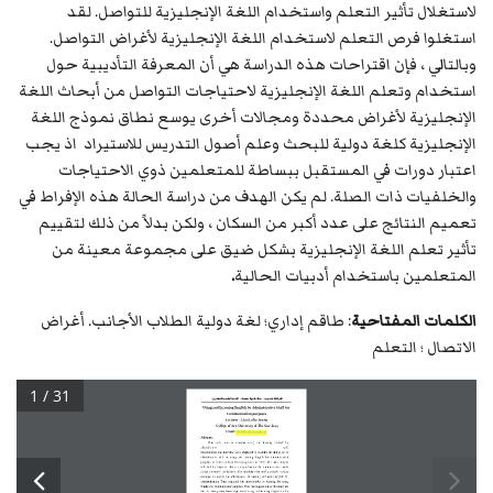
لاستغلال تأثير التعلم واستخدام اللغة الإنجليزية للتواصل. لقد
استغلوا فرص التعلم لاستخدام اللغة الإنجليزية لأغراض التواصل.
وبالتالي ، فإن اقتراحات هذه الدراسة هي أن المعرفة التأديبية حول
استخدام وتعلم اللغة الإنجليزية لاحتياجات التواصل من أبحاث اللغة
الإنجليزية لأغراض محددة ومجالات أخرى يوسع نطاق نموذج اللغة
الإنجليزية كلغة دولية للبحث وعلم أصول التدريس للاستيراد اذ يجب
اعتبار دورات في المستقبل ببساطة للمتعلمين ذوي الاحتياجات
والخلفيات ذات الصلة. لم يكن الهدف من دراسة الحالة هذه الإفراط في
تعميم النتائج على عدد أكبر من السكان ، ولكن بدلاً من ذلك لتقييم
تأثير تعلم اللغة الإنجليزية بشكل ضيق على مجموعة معينة من
المتعلمين باستخدام أدبيات الحالية
.
الكلمات المفتاحية
: طاقم إداري؛ لغة دولية الطلاب الأجانب. أغراض
الاتصال ؛ التعلم
1 / 31
اشـراقـات تنمــوية ... مجـلة صلــمية محكــمة ... العــدد 
السابع
والـعـشـــرون
Using and Learning English 
b
y Administrative Staff
for 
Communication purposes
Lecturer : 
L
ina 
L
afta 
J
assim
College of Art, University of Thi
-
Qar
,Iraq
E
mai
linalafta@utq.edu.iq
Abstract
This 
study 
aims 
to 
examine
using 
and 
learning 
English 
by 
administrative 
staff. 
Q
uestionnaire  and  interview  were 
employed  to  examine
the  ability  of  10 
administrative 
staff 
in 
using 
and 
learning 
English 
for 
communication 
purpose
s
in 
School
of  Business
Management  at  UUM
.  The  data  analysis 
reflected  the  linguistic 
diversity 
depending  on 
the 
communicative  needs 
across 
university 
workplaces.
The 
administrative 
staff 
practiced 
various 
strategies  to  exploit  the
effectiveness
of  learning  and  us
ing  English 
for 
communication. 
They 
exploited 
the 
opportunities 
of 
learning 
for 
using 
English for communication purposes. Thus,
the suggestions of th
is st
udy are 
that  the
disciplinary  knowledge  about
using  and  learning  English  to 
the 