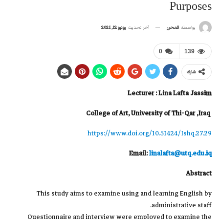
Purposes
آخر تحديث
يونيو 12, 2021
بواسطة
المحرر
0
139
شارك
Lecturer : Lina Lafta Jassim
College of Art, University of Thi-Qar ,Iraq
https://www.doi.org/10.51424/Ishq.27.29
Email:
linalafta@utq.edu.iq
Abstract
This study aims to examine using and learning English by
administrative staff.
Questionnaire and interview were employed to examine the