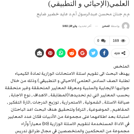
العلمي(الإحيائي و التطبيقي)
م.م جنان محسن عبدالرسول أ.م.د عايد خضير ضايع
آخر تحديث
يناير 23, 2021
بواسطة
المحرر
0
169
شارك
الملخص
يهدف البحث الى تقويم اسئلة الامتحانات الوزارية لمادة الكيمياء
لطلبة الصف السادس العلمي )الاحيائي و التطبيقي ) وذلك من خلال
جوانبها الايجابية والسلبية ومعرفة المعايير المتحققة وغير متحققة
بحسب المعايير التي تم تحديدها (المطابقة , الاهداف , نوع الاجابة ,
صياغة الاسئلة , الشمولية , الاستمرارية , توزيع الدرجات ,اثارة التفكير ,
المفاهيم , الموضوعية , الترك) ولتحقيق هدف البحث اعد الباحثان
استبانة بعد اطلاعهما على مجموعة من الأدبيات فكان عدد المعايير
في الاداة المستخدمة لتقويم الاسئلة الوزارية (10) معياراً وآراء
مجموعة من المحكمين والمتخصصين في مجال طرائق تدريس