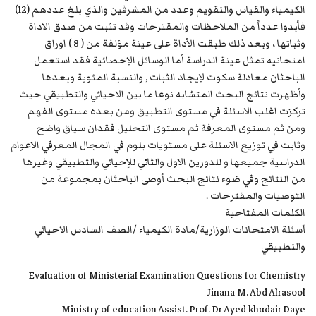
الكيمياء والقياس والتقويم وعدد من المشرفين والذي بلغ عددهم (12)
فأبدوا عدداً من الملاحظات والمقترحات وقد تثبت من صدق الاداة
وثباتها ، وبعد ذلك طبقت الأداة على عينة مؤلفة من ( 8 ) اوراق
امتحانيه تمثل عينة الدراسة أما الوسائل الإحصائية فقد استعمل
الباحثان معادلة سكوت لإيجاد الثبات , والنسبة المئوية وبعدها
وأظهرت نتائج البحث المتشابه نوعا ما بين الاحيائي والتطبيقي حيث
تركزت اغلب الاسئلة في مستوى التطبيق ومن بعده مستوى الفهم
ومن ثم مستوى المعرفة ثم مستوى التحليل فقدان سياق واضح
وثابت في توزيع الاسئلة على مستويات بلوم في المجال المعرفي الاعوام
الدراسية جميعها و للدورين الاول والثاني للإحيائي والتطبيقي وغيرها
من النتائج وفي ضوء نتائج البحث أوصى الباحثان بمجموعة من
التوصيات والمقترحات .
الكلمات المفتاحية
أسئلة الامتحانات الوزارية/مادة الكيمياء /الصف السادس الاحيائي
والتطبيقي
Evaluation of Ministerial Examination Questions for Chemistry
Jinana M. Abd Alrasool
Ministry of education Assist. Prof. Dr Ayed khudair Daye