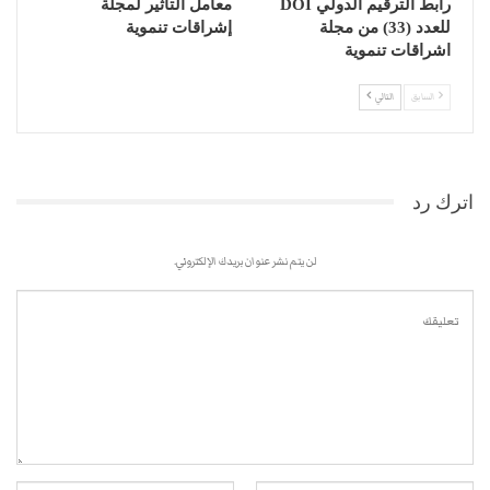
رابط الترقيم الدولي DOI
معامل التاثير لمجلة
للعدد (33) من مجلة
إشراقات تنموية
اشراقات تنموية
السابق
التالي
اترك رد
لن يتم نشر عنوان بريدك الإلكتروني.