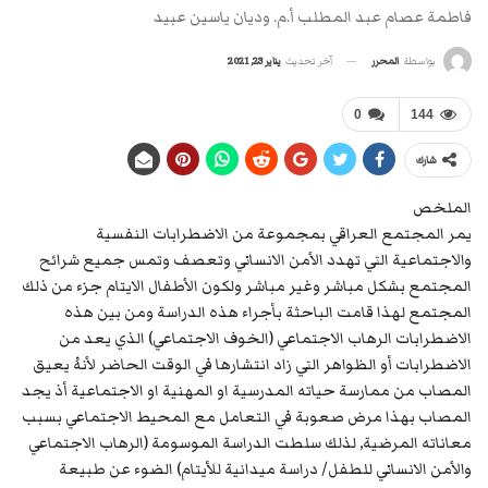
فاطمة عصام عبد المطلب أ.م. وديان ياسين عبيد
آخر تحديث
يناير 23, 2021
بواسطة
المحرر
0
144
شارك
الملخص
يمر المجتمع العراقي بمجموعة من الاضطرابات النفسية
والاجتماعية التي تهدد الأمن الانساني وتعصف وتمس جميع شرائح
المجتمع بشكل مباشر وغير مباشر ولكون الأطفال الايتام جزء من ذلك
المجتمع لهذا قامت الباحثة بأجراء هذه الدراسة ومن بين هذه
الاضطرابات الرهاب الاجتماعي (الخوف الاجتماعي) الذي يعد من
الاضطرابات أو الظواهر التي زاد انتشارها في الوقت الحاضر لأنهُ يعيق
المصاب من ممارسة حياته المدرسية او المهنية او الاجتماعية أذ يجد
المصاب بهذا مرض صعوبة في التعامل مع المحيط الاجتماعي بسبب
معاناته المرضية, لذلك سلطت الدراسة الموسومة (الرهاب الاجتماعي
والأمن الانساني للطفل/ دراسة ميدانية للأيتام) الضوء عن طبيعة