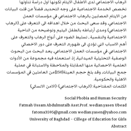
الرهاب الاجتماعي لدى الاطفال الايتام لكونها اول دراسة تناولها
تخصص الخدمة الاجتماعية على وجه التحديد, فضلاً عن قلت البيانات
عن الايتام المصابين بالرهاب الاجتماعي في مؤسسات العمل
الاجتماعي, وقد سعى البحث من خلال اهدافه الى التعرف على (الرهاب
الاجتماعي) ومدى أرتباطه بالطفل اليتيم وتوضيحه من الناحية
الاجتماعية والنفسية , تسليط الضوء على أنواع الرهاب والتعرف على
أهم الاسباب التي تؤدي الى ظهوره, التعرف على دور الاخصائي
الاجتماعي في مؤسسات العمل الاجتماعي, يعد البحث من البحوث
الوصفية التحليلية الميدانية, إذ استعمله فيه مجموعة من الأدوات
العلمية الاحصائية منها المقابلة والملاحظة والاستبانة في عملية
جمع البيانات, وقد بلغ حجم العينة(250)من العاملين في المؤسسات
الاهلية والحكومية.
الكلمات المفتاحية: (الرهاب الاجتماعي)-(الامن الانساني)
Social Phobia and Human Security
Fatmah Ussam Abdulmutalb Asst.Prof. wedian.yasen Ubead
fatoma3595@gmail.com wedian.yasen@yahoo.com
University of Baghdad – Cillege of Education for Girls
Abstract