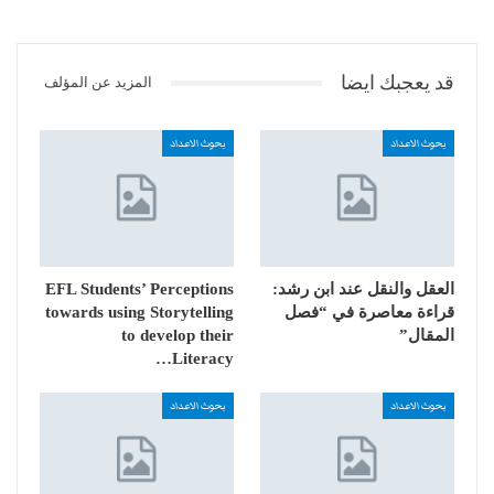
قد يعجبك ايضا
المزيد عن المؤلف
بحوث الاعداد
بحوث الاعداد
العقل والنقل عند ابن رشد:
EFL Students’ Perceptions
قراءة معاصرة في “فصل
towards using Storytelling
المقال”
to develop their
Literacy…
بحوث الاعداد
بحوث الاعداد