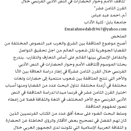
“تثاقف الأمم وحوار الحضارات في النص الأدبي الفرنسي خلال
القرن الثامن عشر”
أ.م..احمد عبد عباس
جامعة بابل- كلية الآداب
Emai:ahmedabd1967@yahoo.com
الملخص
أصبح موضوع المثاقفة بين الشرق والغرب عبر النصوص المختلفة من
القضايا الجوهرية لكل شعوب العالم من اجل تحقيق التواصل
والتفاعل الإنساني بينها القائم على أساس التعارف والتقارب . يندرج
بحثنا الموسوم ((تثاقف الأمم وحوار الحضارات في النص الأدبي
الفرنسي خلال القرن الثامن عشر)) في إطار دراسة العلاقة بين الأنا
والأخر التي تنتج المثاقفة بين شعوب منتمية إلى حضارات ولغات
مختلفة في أزمنة مختلفة. تناول البحث عدد من القضايا ومنها أسباب
اختيار القرن الثامن عشر في فرنسا ميدانا لدراسة المثاقفة في النص
الأدبي الفرنسي مع الأخر المختلف في اللغة والثقافة فضلا عن إعطاء
تصور لمفهوم المثاقفة.
وسلط البحث الضوء على سعة أفق عدد من الكتاب الفرنسيين الذين
كان لهم الفضل في تصحيح بعض الأفكار والرؤى الخاطئة عن الحضارة
و الثقافة العربية الإسلامية التي تكونت لدى الجمهور الغربي خلال