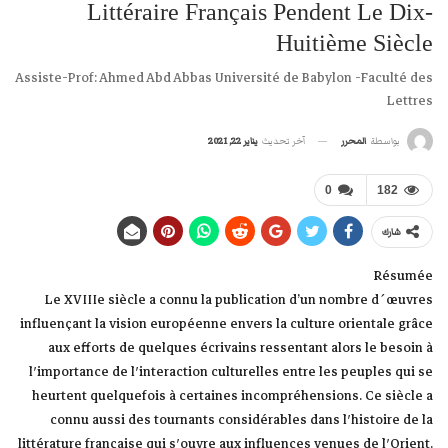
Littéraire Français Pendent Le Dix-
Huitième Siècle
Assiste-Prof: Ahmed Abd Abbas Université de Babylon -Faculté des
Lettres
آخر تحديث
يناير 22, 2021
بواسطة
المحرر
0
182
شارك
Résumée
Le XVIIIe siècle a connu la publication d’un nombre d´œuvres
influençant la vision européenne envers la culture orientale grâce
aux efforts de quelques écrivains ressentant alors le besoin à
l′importance de l′interaction culturelles entre les peuples qui se
heurtent quelquefois à certaines incompréhensions. Ce siècle a
connu aussi des tournants considérables dans l′histoire de la
littérature française qui s′ouvre aux influences venues de l′Orient.