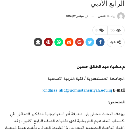
الرابع الأدبي
في
سبتمبر 27, 2024
بواسطة
المحرر
0
55
شارك
م.د.ضياء عبد الخالق حسين
الجامعة المستنصرية / كلية التربية الاساسية
dr.dhiaa_abd@uomustansiriyah.edu.iq
E-mail:
الملخص:
يهدف البحث الحالي إلى معرفة أثر استراتيجية التفكير التماثلي في
اكتساب المفاهيم التاريخية لدى طالبات الصف الرابع الأدبي، وقد
اختار الباحث التصميم التجريبي ذا الضبط الجزئي، تألفت عينة البحث