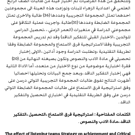
وللتحقق من هذه الفرضيات تم اختيار عينة من طالبات الصف الرابع
العلمي في اعدادية الزهراء للبنات وتوزعت هذه العينة الى مجموعتين
احدهما تمثل المجموعة التجريبية وعددها (36) طالبة والاخرى تمثل
المجموعة الضابطة وعددها (31)طالبة ،واجريت عملية التكافؤ على
مجموعتي الدراسة في متغيرات (العمر الزمني ، ،تحصيل الدراسي
للوالدين ،الاختبار القبلي للتفكير الناقد) وقد تم تدريس المجموعة
التجريبية وفقا لاستراتيجية فرق الاستماع والمجموعة الضابطة وفقا
لطريقة التقليدية ،وتطلبت الدراسة وجود أداتين ،الاولى إختبار
تحصيلي في مادة الادب والنصوص وتكون بصيغته النهائية من (20)
فقرة اختبارية موضوعية من نوع الاختيار من متعدد، أما الاداة الثانية
فهي إختبار التفكير الناقد ،وبعد جمع البيانات وتحليلها احصائيا
أظهرت النتائج تفوق طالبات المجموعة التجريبية اللواتي درسن على
وفق استراتيجية فرق الاستماع على طالبات المجموعة الضابطة اللواتي
درسن على وفق الطريقة التقليدية في اختباري التحصيل والتفكير
الناقد .
الكلمات المفتاحية : استراتيجية فرق الاستماع ،التحصيل ،التفكير
الناقد ،مادة الادب والنصوص
.
The effect of listening teams Strategy on achievement and Critical