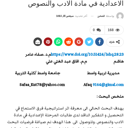
الاعدادية في مادة الادب والنصوص
آخر تحديث
سبتمبر 15, 2021
بواسطة
المحرر
0
168
شارك
https://www.doi.org/10.51424/Ishq.28.23
م.د .صفاء عامر
هاشم
م.م. افاق عبد الغني علي
مديرية تربية واسط جامعة واسط /كلية التربية
Safaa_Kut78@yahoo.com
Afaq
9164@gimal.com
ملخص البحث :
يهدف البحث الحالي الى معرفة اثر استراتيجية فرق الاستماع في
التحصيل و التفكير الناقد لدى طالبات المرحلة الإعدادية في مادة
الادب والنصوص .وللوصول الى هذا الهدف تم صياغة فرضيات البحث