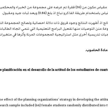
ولقياس الاتجاه نحو مادة الحاسوب قامت الباحثة بإعداد مقياس مكون من (36) فقرة تم ع
ة الفا كرو نباخ اذ بلغ (0.84) ويعد ثبات جيد ومقبول.
ائج اذ أظهرت النتائج وجود فروق ذات دلالة احصائية ولصالح المجموعة ال
منن التوصيات منها تفعيل البرامج التعليمية التي تنمي اتجاه الطالبات ن
ات تدريسية أخرى مثل استراتيجية المجموعات المرنة وأثرها في متغيرات ا
مادة الحاسوب.
 planificación en el desarrollo de la actitud de los estudiantes de cuart
he effect of the planning organizations’ strategy in developing the att
search sample included (64) female students randomly distributed into 