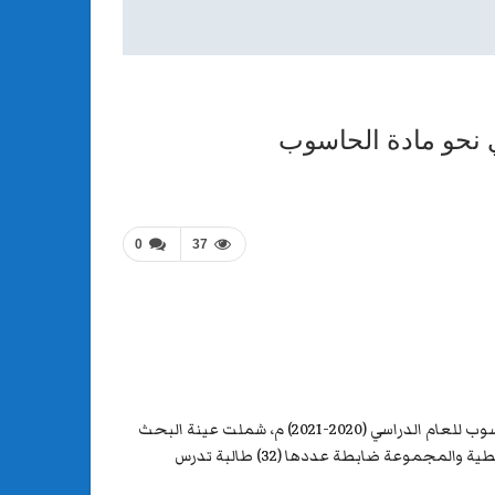
ي نحو مادة الحاسوب
0
37
هدف البحث الحالي الى معرفة إثر استراتيجية المنظمات التخطيطية في تنمية اتجاه طالبات الصف الرابع الاعدادي نحو مادة الحاسوب للعام الدراسي (2020-2021) م، شملت عينة البحث
على (64) طالبة موزعين بطريقة عشوائية الى مجموعتين: – تجريبية عددها (32) طالبة تم تدريسهم باستراتيجية المنظمات التخطيطية والمجموعة ضابطة عددها (32) طالبة تدرس