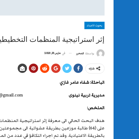
بحوث الاعداد
إثر استراتيجية المنظمات التخطيطي
في
مارس 13, 2023
بواسطة
المحرر
شارك
الباحثة: شفاء عامر غازي
مديرية تربية نينوى
shshifaa9@gmail.com
الملخص:
بالطريقة الاعتيادية. وقد تم اجراء التكافؤ في عدد من المت