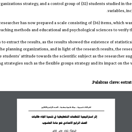
ganizations strategy, and a control group of (32) students studied in t
variables, in
esearcher has now prepared a scale consisting of (36) items, which was 
teaching methods and educational and psychological sciences to verify the
to extract the results, as the results showed the existence of statistica
 the planning organizations, and in light of the research results, the r
e students’ attitude towards the scientific subject as the researcher 
g strategies such as the flexible groups strategy and its impact on the
Palabras clave: estra
اشـراقـات 
تنمــوية ... مجـلة علــمية محكــمة ... العــدد الرابع والثلاثون
إثر 
استراتيجية المنظمات التخطيطية في  
تنمية  
اتجاه  
طالبات  
الصف  
الرابع 
الاعدادي نحو 
مادة  
الحاسوب. 
ي
الباحثة
:
شفاء
ع
ا
م
ر
غ
ا
ز