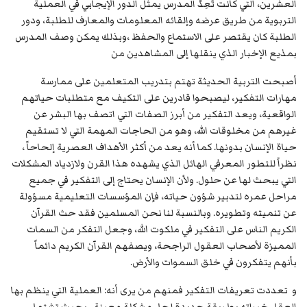
العشرين، التي كانت تَعِدُّ المدرس يمثل الدور الإيجابي في العملية
التربوية من طريق عرضه وإلقائه المعلومات والمعارف للطلبة، ودور
الطلبة كان يقتصر على الاستماع والحفظ ،وبذلك يمكن وصف المدرس
بمذيع الإخبار الذي ينقلها إلى المشاهدين من
أصبحت التربية الحديثة تهتم بتدريب المتعلمين على ممارسة
مهارات التفكير، ليصبحوا قادرين على التكيف مع متطلبات حياتهم
الواقعية، ويعد التفكير من أبرز الصفات التي اتصف بها البشر عن
غيرهم من مخلوقات الله، وهو من الحاجات المهمة التي لا تستقيم
حياة الإنسان بدونها. كما أنه يعد من أكثر الأهداف العصرية إلحاحاً ،
نظراً للتطور المعرفي الهائل الذي يشهده هذا القرن ولازدياد المشكلات
التي يبحث لها عن حلول. ولأن الإنسان يحتاج إلى التفكير في جميع
مراحل عمره لتدبير شؤون حياته، فإن المؤسسات التعليمية مسؤولة
عن تنميته وتطويره. وبالنسبة لنا نحن المسلمين فقد حث القرآن
الكريم الناس على التفكير في ملكوت الله، وجعل التفكر من السمات
المميزة لأصحاب العقول الراجحة، ويصفهم القرآن الكريم دائماً
بأنهم يتفكرون في خلق السموات والأرض.
و تعددت تعريفات التفكير فمنهم من يرى أنه: العملية التي ينظم بها