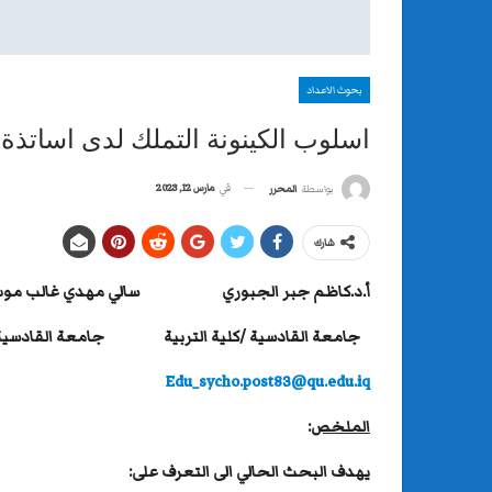
بحوث الاعداد
اسلوب الكينونة التملك لدى اساتذة 
في
مارس 12, 2023
بواسطة
المحرر
شارك
أ.د.كاظم جبر الجبوري سالي مهدي غالب مو
جامعة القادسية /كلية التربية جامعة القادسية /
Edu_sycho.post83@qu.edu.iq
الملخص
:
يهدف البحث الحالي الى التعرف على: