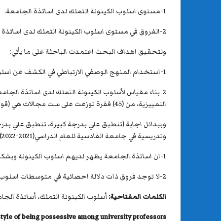
1-مستوى اسلوب الكينونة التملك لدى اساتذة الجامعة.
2-الفروق في مستوى اسلوب الكينونة التملك لدى اساتذة الجامعة تبعا لمتغيري الجنس (ذكور – اناث) والتخصص (علمي – انساني).
ولتحقيق اهداف البحث اعتمدت الباحثة على ما يأتي:
1-استخدام المنهج الوصفي الارتباطي في الكشف عن اسلوب الكينونة التملك وعلاقته بالاطمئنان الوجودي
2-بناء مقياس لأسلوب الكينونة التملك لدى اساتذة الجام
التمييزية، من (45) فقرة توزعت على ست مجالات هي (قوة الأنا ،التفتح الذهني ،التجاوز، الأستقلالية ،الرضا عن النفس، الشعور بالمسؤولية الاجتماعية)
وتدريسية في جامعة القادسية للعام الدراسي(2021-2022)ثم حللت البيانات بواسطة الحقيبة الأحصائية وكانت النتائج كما يأتي :
1-ان اساتذة الجامعة يظهر لديهم اسلوب الكينونة وبشكل كبير مع انخفاض في اسلوب التملك.
2-لا توجد فروق ذات دلالة احصائية في متوسطات اسلوب الكينونة –التملك تبعا لمتغيرات الجنس مع وجود فروق ذات دلالة احصائية تبعا لمتغير التخصص ولصالح التخصص العلمي.
الكلمات المفتاحية:
أسلوب الكينونة التملك، أساتذة الجا
tyle of being possessive among university professors