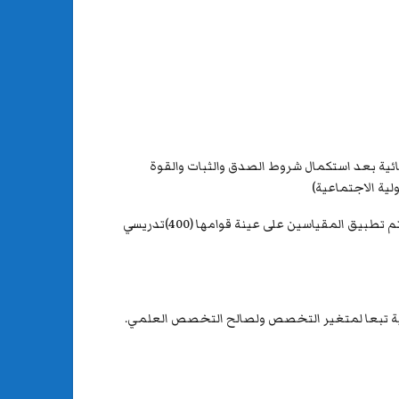
هائية بعد استكمال شروط الصدق والثبات والقوة
وببدائل اجابة (تنطبق علي بدرجة كبيرة، تنطبق علي بدرجة معتدلة، تنطبق علي بدرجة قليلة، لا تنطبق علي اطلاقا) واستكمالا لذلك تم تطبيق المقياسين على عينة قوامها (400)تدريسي