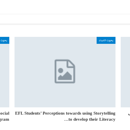
بحوث الاعداد
بحوث ا
ocial
EFL Students’ Perceptions towards using Storytelling
gram…
to develop their Literacy…