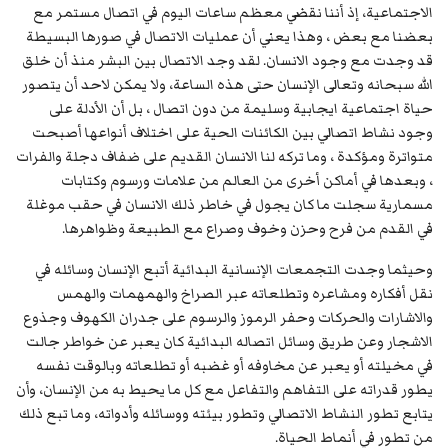
الاجتماعية، إذ أننا نقضي معظم ساعات اليوم في اتصال مستمر مع
بعضنا مع بعض ، وهذا يعني أن عمليات الاتصال في صورها البسيطة
قد وجدت مع وجود الانسان. لقد وجد الاتصال بين البشر منذ أن خلق
الله سبحانه وتعالى الإنسان حتى هذه الساعة، ولا يمكن لاحد أن يتصور
حياة اجتماعية ايجابية وسليمة من دون اتصال ، بل أن الأدلة على
وجود نشاط اتصالي بين الكائنات الحية على اختلاف أنواعها أصبحت
متواترة ومؤكدة ، وما تركه لنا الانسان القديم على ضفاف دجلة والفرات
، وبعدها في أماكن أخرى من العالم من علامات ورسوم وكتابات
مسمارية سجلت ما كان يجول في خاطر ذلك الانسان في حقب موغلة
في القدم من فرح وحزن وخوف وصراع مع الطبيعة وظواهرها.
وحيثما وجدت التجمعات الإنسانية البدائية أتبع الإنسان وسائله في
نقل أفكاره ومشاعره وتطلعاته عبر الصراخ والهمهمات والهمس
والاشارات والحركات وحفر الرموز والرسوم على جدران الكهوف وجذوع
الاشجار وعن طريق وسائل اتصاله البدائية كان يعبر عن خواطر جالت
في مخيلته أو يعبر عن مخاوفه أو غضبه أو تطلعاته وبالوقت نفسه
يطور قدراته على التفاهم والتفاعل مع كل ما يحيط به من الإنسان، وأن
يتابع تطور النشاط الاتصالي وتطور بيئته ووسائله وأدواته، وما تبع ذلك
من تطور في أنماط الحياة.