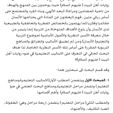
روايات أهل البيت ( عليهم السلام) حيث يوحدون بين المنهج والهدف
من ناحية المضامين ومراعاة البعد الألهي, وبناء الفرد والمجتمع على
أساس رباني متين , فهم لايغفلون عن المادة التي يحتاجها الأنسان
عقائديا وفكريا كما يهتمون بالخصائص الفطرية والعاطفية والطبيعية
لدى الأنسان وأن بلوغ الأهداف المتوخاة من التربية إنما يتيسر من
خلال معرفة الأسس النظرية والأصول الأساسية لموضوع التربية
والتعليم( الأنسان) ومن ثم تطبيق الأساليب والطرائق والمناهج
التربوية المقررة على أساس تلك الأسس النظرية الخاصة, لذا هدف
البحث الحالي الى التعرف على الاساليب التعليمية في ضوء روايات أهل
البيت ( عليهم السلام)0
وقد قسم البحث الى مبحثين هما:-
1-
المبحث الاول
ويتضمن المطلب الأول(الاساليب التعليميةومناهج
التعليم ) وتشمل مراحل التعليمية,ومناهج البحث العلمي في ضؤ
روايات أهل البيت ( عليهم السلام) وأهم أقسامها.
والمطلب الثاني( مراحل التعليم ) يتضمن اربعة مراحل وهي: الطفولة ,
الصبا, التكليف , والأجتهاد.