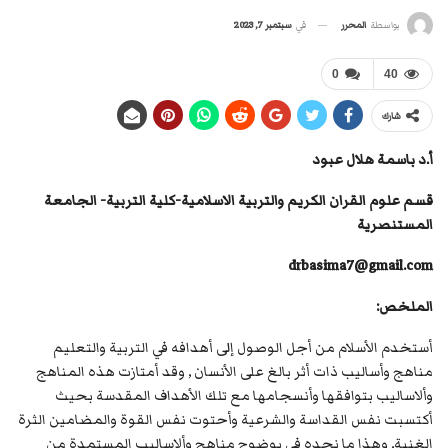
في
سبتمبر 7, 2023
بواسطة
المحرر
0
40
شارك
أ.د باسمة هلال عبود
قسم علوم القران الكريم والتربية الاسلامية-كلية التربية- الجامعة
المستنصرية
drbasima7@gmail.com
الملخص:
أستخدم الأسلام من أجل الوصول إلى أهدافه في التربية والتعليم
مناهج وأساليب ذات أثر بالغ على الأنسان , وقد أمتازت هذه المناهج
وألاساليب بتوافقها وأنسجامها مع تلك الأهداف المقدسة بحيث
أكتسبت نفس القداسة والشرعية وأحتوت نفس القوة والمضامين الثرة
الغنية, وهذا ما نجده في بوضوح مناهج وألاساليب المستمدة من