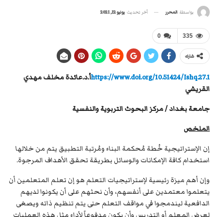
آخر تحديث
يونيو 12, 2021
بواسطة
المحرر
0
335
شارك
https://www.doi.org/10.51424/Ishq.27.1
أ.د.عائدة مخلف مهدي
القريشي
جامعة بغداد / مركز البحوث التربوية والنفسية
الملخص
إن الإستراتيجية خُطة مُحكمة البناء ومُرتبة التطبيق يتم من خلالها
استخدام كافة الإمكانات والوسائل بطريقة تحقق الأهداف المرجوة.
وإن أهم ميزة رئيسية لإستراتيجيات التعلم هو إن تعلم المتعلمين أن
يتعلموا معتمدين على أنفسهم، وأن نحثهم على أن يكونوا لديهم
الدافعية ليندمجوا في مواقف التعلم حتى يتم تنظيم ذاته ويصغى
لعرض المعلم أو التدريس وأن يكون مدفوعاً لأداء مثل هذه العمليات