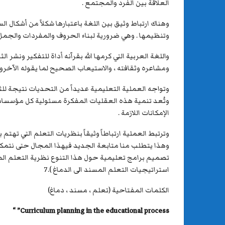
العلاقة بين الفرد والمجتمع .
وهناك ارتباط وثيق بين اللغة باعتبارها شكلاً من أشكال ا
وتنظيمها . وهي ضرورية لبناء الحروف والمفردات والجمل التي
واللغة العربية التي كرمها الله بقرآنه أداة للتفكير ونشر 
ومشاعره وثقافته ، والاستيعاب الصحيح لما يقوله الآخرون
وتواجه العملية التعليمية عديداً من التحديات نتيجة للثو
وتُعد تنمية هذه العقليات المفكرة مسئولية كل مؤسسات ا
الإمكانات اللازمة .
وترتبط العملية ارتباطاً وثيقاً بنظريات التعلم التي تهت
وهذا يتطلب منا متابعة الجديد فيهذا المجال حتى نتمكن 
تصميم برامج تعليمية حول هذا التنوع نظرية التعلم الم
استراتيجيات التعلم المسند الى الدماغ ).7
الكلمات المفتاحية (تعلم ، مسند ، دماغ)
“
Curriculum planning in the educational process”