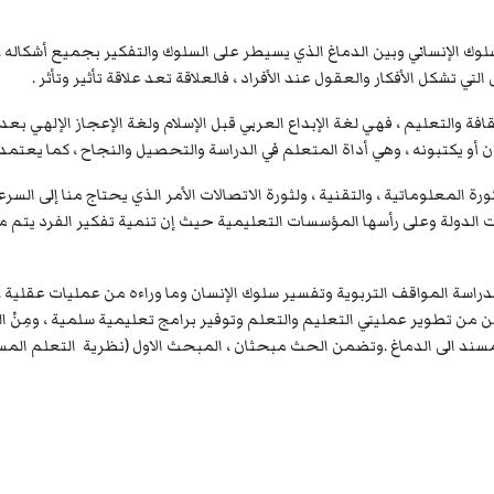
لسلوك الإنساني وبين الدماغ الذي يسيطر على السلوك والتفكير بجميع أشكاله ،
 تشكل الأفكار والعقول عند الأفراد ، فالعلاقة تعد علاقة تأثير وتأثر .
الثقافة والتعليم ، فهي لغة الإبداع العربي قبل الإسلام ولغة الإعجاز الإلهي ب
 أو يكتبونه ، وهي أداة المتعلم في الدراسة والتحصيل والنجاح ، كما يعتم
رة المعلوماتية ، والتقنية ، ولثورة الاتصالات الأمر الذي يحتاج منا إلى ا
لدولة وعلى رأسها المؤسسات التعليمية حيث إن تنمية تفكير الفرد يتم من 
م بدراسة المواقف التربوية وتفسير سلوك الإنسان وما وراءه من عمليات عقلية 
من تطوير عمليتي التعليم والتعلم وتوفير برامج تعليمية سلمية ، ومِنْ ا
سند الى الدماغ .وتضمن الحث مبحثان ، المبحث الاول (نظرية التعلم المسن