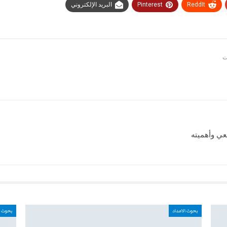
ReddIt
Pinterest
البريد الإلكتروني
عي وأهميته
بحوث الاعداد
بحوث ا