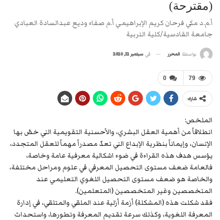
(مقترحة)
أ.م.د مكي فرحان كريم الإبراهيمي أ.م صفاء وديع عبدالسادة العبادي
جامعة القادسية/كلية التربية
في
سبتمبر 12, 2020
بواسطة
المحرر
0
79
شارك
الملخص:
انطلاقاً من أهمية العقل البشري، والأحسنية التقويمية التي خصّ بها
الإنسان، وإيماناً بنظرية الإبداع التي تعدّ مصدراً مهماً للعقل المتجدد،
يؤسس هدف هذه القراءة في ضوء اشكالية معرفية عامة وخاصة،
فالعامة ضعف مستوى التحصيل المعرفي في علوم ومراحل مختلفة،
والخاصة هو ضعف مستوى التحصيل اللغوي التعليمي عند
المتخصصين وغير المتخصصين (المتعلمين).
فقد شكلت هذه (المشكلة) أزمة أزلية عند الملقي والمتلقي، في إدارة
المعرفة اللغوية، وكذلك سرعة تقديم المعرفة وتطورها، واستحداث