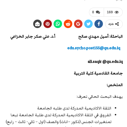
0
169
شارك
الباحثة: أسيل مهدي صالح أ.د. علي صكر جابر الخزاعي
edu.sycho.post155@qu.edu.iq
ali.saqir @qu.edu.iq
جامعة القادسية كلية التربية
الملخص:
يهدف البحث الحالي تعرف:
الثقة الاكاديمية المدركة لدى طلبه الجامعة
الفروق في الثقة الاكاديمية المدركة لدى طلبة الجامعة تبعا
لمتغيرات الجنس (ذكور –اناث) والصف (اول – ثاني- ثالث – رابع)