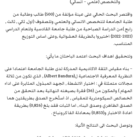
والتخصص (علمي – انساني)
واقتصر البحث الحالي على عينة مؤلفة من (500) طالب وطالبة من
طلبة الجامعة للتخصص الانساني والعلمي وللصفوف (اول, ثاني , ثالث ,
رابع )من الدراسة الصباحية من طلبة جامعة القادسية وللعام الدراسي
(2021-2022) اختيروا بالطريقة العشوائية ,وعلى اساس التوزيع
المتناسب.
ولتحقيق اهداف البحث اعتمد الباحثان ما يأتي:
– بناء مقياس الثقة الاكاديمية المدركة لدى طلبة الجامعة اعتمادا على
النظرية المعرفية الاجتماعية ل(Albert Bandura) , الذي تكون من ثلاثة
مجالات متمثلة في : اختيار الانشطة , الجهد المبذول, المثابرة على اداء
المهام ) والمكون من (36) فقرة بصيغته النهائية بعد التحقق من
الخصائص السيكومترية للمقياس , اذ استُخرج الصدق بطريقتين هما
الصدق الظاهري وصدق البناء , اما الثبات فقد بلغ (0,826) بطريقة
اعادة الاختبار و(0,853) بمعادلة الفا كرونباخ .
وتوصل البحث الى النتائج الاّنية: