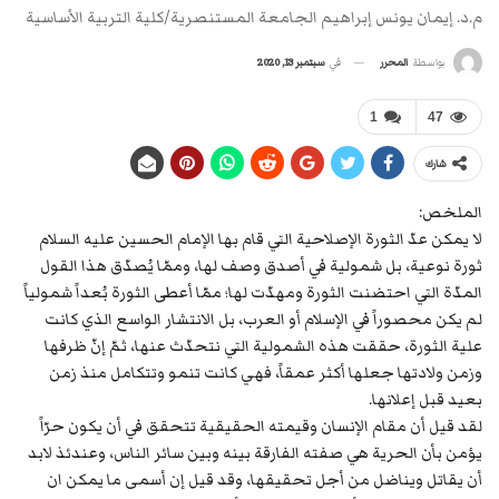
م.د. إيمان يونس إبراهيم الجامعة المستنصرية/كلية التربية الأساسية
في
سبتمبر 13, 2020
بواسطة
المحرر
1
47
شارك
الملخص:
لا يمكن عدّ الثورة الإصلاحية التي قام بها الإمام الحسين عليه السلام
ثورة نوعية، بل شمولية في أصدق وصف لها، وممّا يُصدّق هذا القول
المدّة التي احتضنت الثورة ومهدّت لها؛ ممّا أعطى الثورة بُعداً شمولياً
لم يكن محصوراً في الإسلام أو العرب، بل الانتشار الواسع الذي كانت
علية الثورة، حققت هذه الشمولية التي نتحدّث عنها، ثمّ إنّ ظرفها
وزمن ولادتها جعلها أكثر عمقاً، فهي كانت تنمو وتتكامل منذ زمن
بعيد قبل إعلانها.
لقد قيل أن مقام الإنسان وقيمته الحقيقية تتحقق في أن يكون حرّاً
يؤمن بأن الحرية هي صفته الفارقة بينه وبين سائر الناس، وعندئذ لابد
أن يقاتل ويناضل من أجل تحقيقها، وقد قيل إن أسمى ما يمكن ان