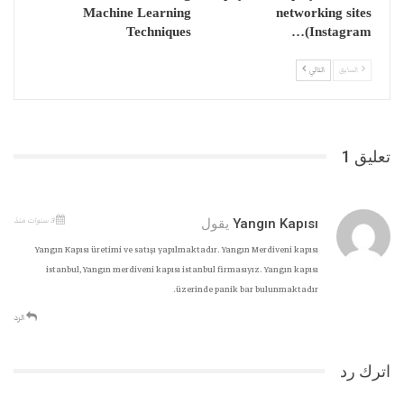
Machine Learning
networking sites
Techniques
(Instagram…
السابق
التالي
تعليق 1
3 سنوات منذ
Yangın Kapısı
يقول
Yangın Kapısı üretimi ve satışı yapılmaktadır. Yangın Merdiveni kapısı
istanbul, Yangın merdiveni kapısı istanbul firmasıyız. Yangın kapısı
üzerinde panik bar bulunmaktadır.
الرد
اترك رد