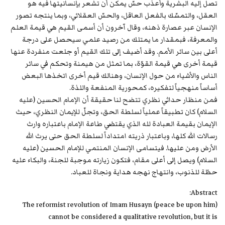
تصل إليه البشرية وأعذب حسّ يمكن أن تشعر بإنسانيتها فيه هو
العقل، والتمسّك بالفعل العاقل، والحسّ العقلائي، وبما ينتجه تصور
الإنسان عبر عصارة ذهنه، وقال آخرون أن أسمى القيم هي قيمة العلم
والمعرفة، فبمقدار ما يمتلك من رصيد علمي سيحصل على درجة
أعلى بين سائر الأمم. وقد أضيف إلى تلك القيم أو جلعت منفردة عنها
قيمة أخرى هي قيمة القوّة، بما تمثل من هيمنة وتحكم في سائر
الناس والأشياء من حول الإنسان، وهنالك قيم أخرى اتخذها البعض
أساساً منهجياً لتفكيره، كمحورية المنفعة واللذة.
فمن منظار حداثي نظري تتضح لنا حقيقة أن الإمام الحسين (عليه
السلام) كان تطبيقاً عملياً لسلطة الحق، وتجلّ للإيمان النظري، حيث
الإيمان بقيمة العبادة لله الذي يقتضي طاعة الإمام باعتباره وارث
رسالات الله كلها، وباعتبار ذريته امتداداً لسلطة الحق حتى يرث الله
الأرض ومن عليها. فيتسامى الإنسان المنتمي للإمام الحسين (عليه
السلام) ويصل إلى أعلى مقام، فتكون زيارته موجبة للجنة، والبكاء عليه
حطًة للذنوب، وانتهاج نهجه هداية ونجاة للعباد.
Abstract:
The reformist revolution of Imam Husayn (peace be upon him)
cannot be considered a qualitative revolution, but it is