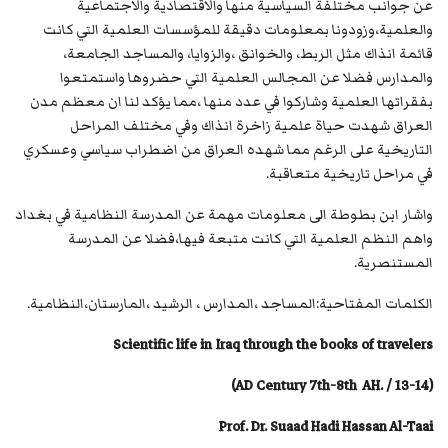
عن جوانب مختلفة السياسية منها والاقتصادية والاجتماعية
والعلمية،وزودونا بمعلومات دقيقة للمؤسسات العلمية التي كانت
قائمة انذاك مثل الربط، والخوانق ،والزوايا، والمساجد الجامعة،
والمدارس فضلا عن المجالس العلمية التي حضروها واستمتعوا
بفقراتها العلمية وشاركوا في عدد منها ،مما يؤكد لنا ان معظم مدن
العراق شهدت حياة علمية زاخرة انذاك وفي مختلف المراحل
التاريخية على الرغم مما شهده العراق من اضطراب سياسي وعسكري
في مراحل تاريخية متعاقبة.
واشار ابن بطوطة الى معلومات مهمة عن المدرسة النظامية في بغداد
واهم النظم العلمية التي كانت متبعة فيها،فضلا عن المدرسة
المستنصرية.
الكلمات المفتاحية:المساجد ،المدارس ، الرشيد ،المارستان،النظامية.
Scientific life in Iraq through the books of travelers
)
AD Century 7th-8th AH. / 13-14
(
Prof. Dr. Suaad Hadi Hassan Al-Taai