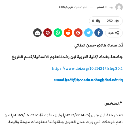
آخر تحديث
مارس 3, 2022
بواسطة
المحرر
0
252
شارك
أ.د. سعاد هادي حسن الطائي
جامعة بغداد /كلية التربية ابن رشد للعلوم الانسانية/قسم التاريخ
https://www.doi.org/10.51424/Ishq.30.4
suaad.hadi@ircoedu.uobaghdad.edu.iq
*الملخص
تعد رحلة ابن جبير(ت 614ه/1217م) وابن بطوطة(ت771 هـ/1369م) من
اهم الرحلات التي زارت مدن العراق ونقلوا لنا معلومات مهمة وقيمة