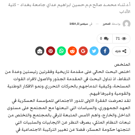
أ.د.ثنـاء محمـد صالح م.م.حسين ابراهيم عداي جامعة بغداد – كلية
الآداب
في
سبتمبر 11, 2020
بواسطة
المحرر
0
71
شارك
الملخص
اختص البحث الحالي على مقدمة تاريخية وفقرتين رئيستين وعدة من
النقاط، اذ تناول البحث في المقدمة الجذور والاصول لافراد القوات
المسلحة، وكيفية اندماجهم بالحركات التحرري ونمو الافكار الوطنية
والقومية وغيرها فيهم.
لقد تعرضت الفقرة الاولى للدور الاجتماعي للمؤسسة العسكرية في
العهد الجمهوري، والسياسات التي اتبعتها مع المجتمع على مستوى
الداخل والخارج، واهم الاسس المتبعة للرقي بالمجتمع والتخلص من
تبعات النظام الملكي، بصرف النظر عن الايجابيات والسلبيات التي
انتجتها حكومة العسكر، فضلا عن تغيير التركيبة الاجتماعية في