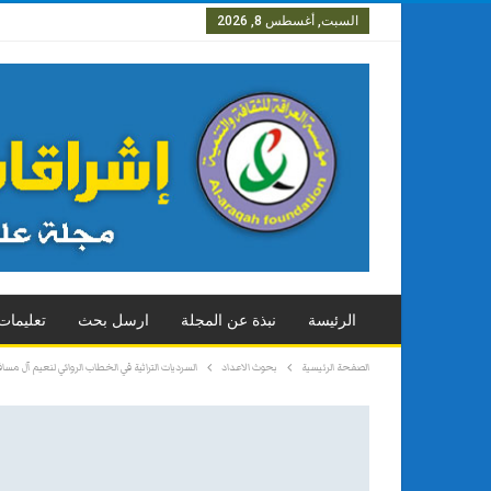
السبت, أغسطس 8, 2026
العدد الاول
العدد الثاني
العدد
الرئيسة
نبذة عن المجلة
ارسل بحث
تعليمات
الصفحة الرئيسية
بحوث الاعداد
السرديات التراثية في الخطاب الروائي لنعيم آل مساف