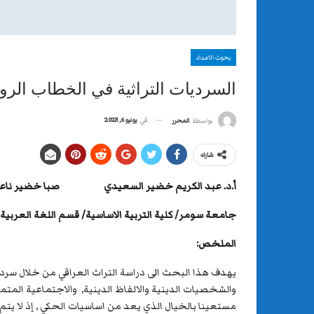
بحوث الاعداد
السرديات التراثية في الخطاب الرو
في
يونيو 6, 2023
بواسطة
المحرر
شارك
أ.د. عبد الكريم خضير السعيدي
صبا خضير ناعم
جامعة سومر/ كلية التربية الاساسية/ قسم اللغة العربية
الملخص:
يهدف هذا البحث الى دراسة التراث العراقي من خلال سردي
والشخصيات الدينية والالفاظ الدينية, والاجتماعية المتمث
مستعينا بالخيال الذي يعد من اساسيات الحكي , إذ لا يت