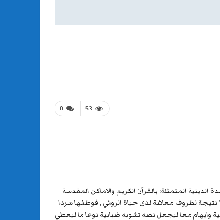
0
53
الدينية المتمثلة: بالقرآن الكريم والاماكن المقدسة
الا نتيجة لظروف معاشة لدى حياة الروائي , فوظفها سردا
ية وايهام معا ليجعل نصه تشوبه ضبابية نوعا ما ليعطي