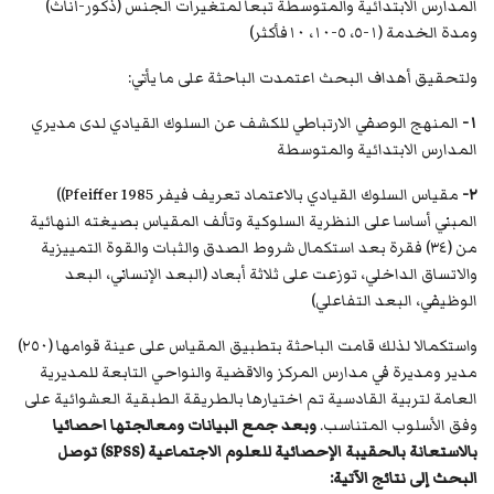
المدارس الابتدائية والمتوسطة تبعاً لمتغيرات الجنس (ذكور-أناث)
ومدة الخدمة (١-٥، ٥-١٠، ١٠فأكثر)
ولتحقيق أهداف البحث اعتمدت الباحثة على ما يأتي:
١-
المنهج الوصفي الارتباطي للكشف عن السلوك القيادي لدى مديري
المدارس الابتدائية والمتوسطة
٢-
مقياس السلوك القيادي بالاعتماد تعريف فيفر Pfeiffer 1985))
المبني أساسا على النظرية السلوكية وتألف المقياس بصيغته النهائية
من (٣٤) فقرة بعد استكمال شروط الصدق والثبات والقوة التمييزية
والاتساق الداخلي، توزعت على ثلاثة أبعاد (البعد الإنساني، البعد
الوظيفي، البعد التفاعلي)
واستكمالا لذلك قامت الباحثة بتطبيق المقياس على عينة قوامها (٢٥٠)
مدير ومديرة في مدارس المركز والاقضية والنواحي التابعة للمديرية
العامة لتربية القادسية تم اختيارها بالطريقة الطبقية العشوائية على
وفق الأسلوب المتناسب.
وبعد جمع البيانات ومعالجتها احصائيا
بالاستعانة بالحقيبة الإحصائية للعلوم الاجتماعية (
SPSS
) توصل
البحث إلى نتائج الآتية: