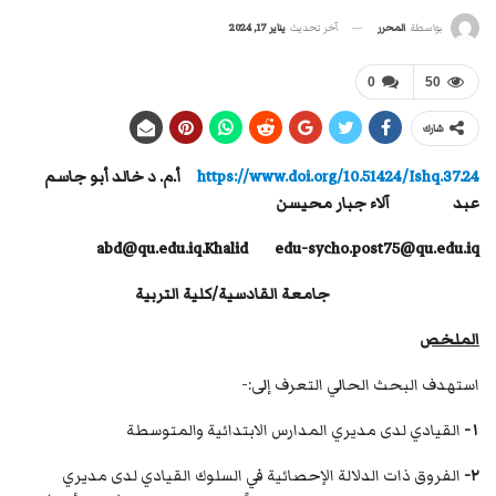
آخر تحديث
يناير 17, 2024
بواسطة
المحرر
0
50
شارك
https://www.doi.org/10.51424/Ishq.37.24
أ.م. د خالد أبو جاسم
عبد آلاء جبار محيسن
abd@qu.edu.iq
.
Khalid
edu-sycho.post75@qu.edu.iq
جامعة القادسية/كلية التربية
الملخص
استهدف البحث الحالي التعرف إلى:-
١-
القيادي لدى مديري المدارس الابتدائية والمتوسطة
٢-
الفروق ذات الدلالة الإحصائية في السلوك القيادي لدى مديري