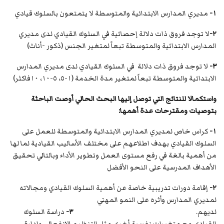
١-
مديري المدارس الابتدائية والمتوسطة لا يتمتعون بالسلوك قيادي
٢-
لا توجد فروق ذات دلالة إحصائية في السلوك القيادي لدى مديري
المدارس الابتدائية والمتوسطة تبعاً لمتغير الجنس (ذكور -أناث)
٣-
لا توجد فروق ذات دلالة في السلوك القيادي لدى مديري المدارس
الابتدائية والمتوسطة تبعاً لمتغير مدة الخدمة (١-٥، ٥-١٠، ١٠فاكثر)
واستكمالا للنتائج التي توصل إليها البحث الحالي أوصت الباحثة
بتوصيات ومقترحات عدة أهمها:
١-
كراس خاص لمديري المدارس الابتدائية والمتوسطة للعمل على
السلوك القيادي بهدف اطلاعهم على مختلف الأساليب القيادية لما لها
من أهمية بالغة في رفع مستوى العمل وتطوير الأداء وبالتالي تحقيق
الأهداف المدرسية على النحو الأفضل
٢-
إقامة دورات تدريبية خاصة عن أهمية السلوك القيادي ومجالاته
لمديري المدارس وأثره على النمو المهني
لديهم.
٣-
دراسة السلوك