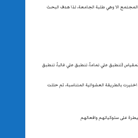
المجتمع الا وهي طلبة الجامعة، لذا هدف البحث
قياس (تنطبق علي تماماً، تنطبق علي غالباً، تنطبق
لاستكمال ذلك طبقت الباحثة المقياس على عينة قوامها (400) طالب وطالبة في جامعة القادسية للدراسة الصباحية لعام 2021_2022 اختيرت بالطريقة العشوائية المتناسبة، ثم حللت
يطرة على سلوكياتهم وافعالهم