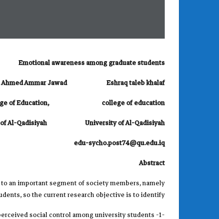
Emotional awareness among graduate students
r. Ahmed Ammar Jawad Eshraq taleb khalaf
lege of Education, college of education
ty of Al-Qadisiyah University of Al-Qadisiyah
edu-sycho.post74@qu.edu.iq
Abstract
ed to an important segment of society members, namely
udents, so the current research objective is to identify:
-1- Identifying the perceived social control among university students