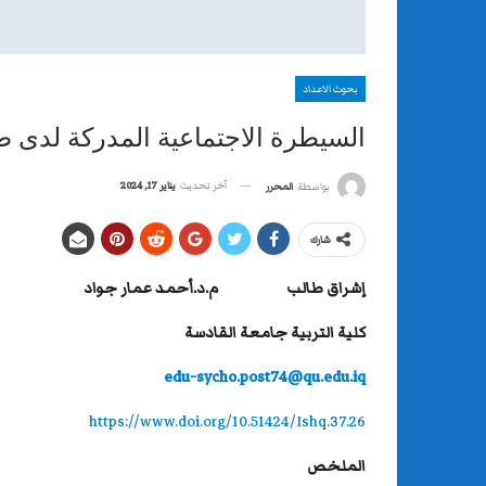
بحوث الاعداد
السيطرة الاجتماعية المدركة لدى ط
آخر تحديث
يناير 17, 2024
بواسطة
المحرر
شارك
إشراق طالب م.د.أحمد عمار جواد
كلية التربية جامعة القادسة
edu-sycho.post74@qu.edu.iq
https://www.doi.org/10.51424/Ishq.37.26
الملخص