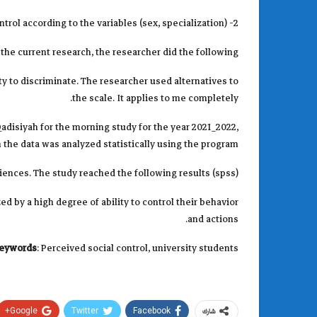
2- Identifying the differences in perceived social control according to the variables (sex, specialization)
the current research, the researcher did the following:
ty to discriminate. The researcher used alternatives to
the scale. It applies to me completely.
Qadisiyah for the morning study for the year 2021_2022,
the data was analyzed statistically using the program
(spss) for Educational and Psychological Sciences. The study reached the following results
d by a high degree of ability to control their behavior
and actions.
eywords
: Perceived social control, university students
Google+
Twitter
Facebook
شارك