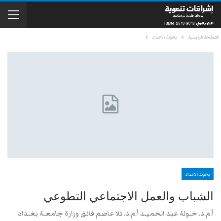
الصفحة الرئيسية
بحوث الاعداد
بحوث الاعداد
الشباب والعمل الاجتماعي التطوعي
أ.م.د. خـولة عبد الحميـد أ.م.د. تلا عاصم فائق وزارة جامعـة بغـداد