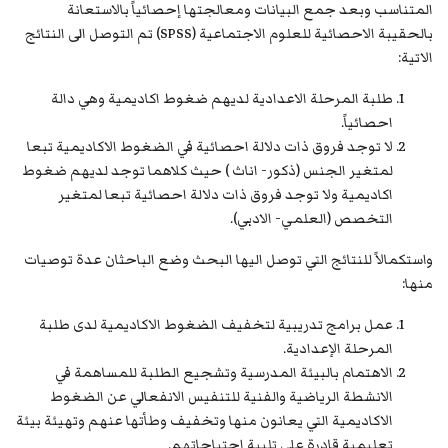
المتناسب وبعد جمع البيانات ومعالجتها إحصائياً بالاستعانة
بالحقيبة الاحصائية للعلوم الاجتماعية (SPSS) تم التوصل الى النتائج
الاتية:
طلبة المرحلة الاعدادية لديهم ضغوط اكاديمية وهي دالة
احصائياً.
لا توجد فروق ذات دلالة احصائية في الضغوط الاكاديمية تبعا
لمتغير الجنس (ذكور- اناث ) حيث كلاهما توجد لديهم ضغوط
اكاديمية ولا توجد فروق ذات دلالة احصائية تبعا لمتغير
التخصص (العلمي- الادبي).
واستكمالاً للنتائج التي توصل اليها البحث وضع الباحثان عدة توصيات
منها:
عمل برامج تدريبية لتخفيف الضغوط الاكاديمية لدى طلبة
المرحلة الإعدادية.
الاهتمام بالبيئة المدرسية وتشجيع الطلبة للمساهمة في
الانشطة الرياضية والفنية للتنفيس الانفعالي عن الضغوط
الاكاديمية التي يعانون منها وتخفيف وطأتها عنهم وتهيئة بيئة
تعليمية قادرة على تلبية احتياجاتهم.