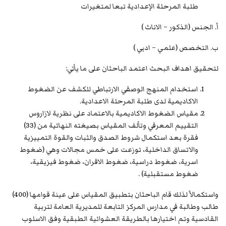
طلبة المرحلة الإعدادية تبعا لمتغيرات
أ. الجنس (الذكور – الاناث )
ب. التخصص (علمي – ادبي )
لتحقيق اهداف البحث اعتمد الباحثان على ما يأتي:
استخدام المنهج الوصفي الارتباطي للكشف عن الضغوط
الاكاديمية لدى طلبة المرحلة الاعدادية.
مقياس الضغوط الاكاديمية بالاعتماد على نظرية لازاروس
التقييم المعرفي وتألف المقياس بصيغته النهائية من (33)
فقرة بعد استكمال شروط الصدق والثبات والقوة التمييزية
والاتساق الداخلية، توزعت على خمس مجالات وهي (ضغوط
اسرية، ضغوط دراسية، ضغوط الاقران، ضغوط فيزيقية،
ضغوط مستقبلية) .
واستكمالاً لذلك قام الباحثان بتطبيق المقياس على عينة قوامها (400)
طالب وطالبة في مدارس المركز التابعة للمديرية العامة لتربية
القادسية وتم اختيارها بالطريقة العشوائية الطبقية وفق الاسلوب