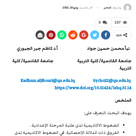
آخر تحديث
يونيو 18, 2022
بواسطة
المحرر
0
197
شارك
نبأ محسن حسين جواد أ.د كاظم جبر الجبوري
جامعة القادسية/ كلية التربية جامعة القادسية/ كلية
التربية
Kadhum.aljibouri@qu.edu.iq
Sycho22@qu.edu.iq
https://www.doi.org/10.51424/Ishq.31.14
الملخص
يهدف البحث التعرف على:
الضغوط الاكاديمية لدى طلبة المرحلة الإعدادية .
الفروق ذات الدلالة الإحصائية في الضغوط الاكاديمية لدى