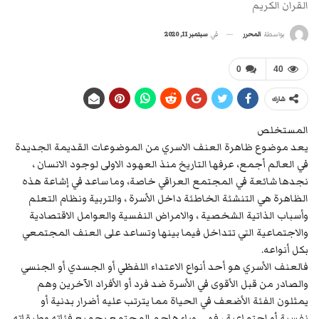
القران الكريم
في
سبتمبر 11, 2020
بواسطة
المحرر
0
40
شارك
المستخلص
يعد موضوع ظاهرة العنف الاسري من الموضوعات القديمة الجديدة
في العالم أجمع، عرفها التاريخ منذ العهود الاولى لوجود الانسان ،
نجدها شائعة في المجتمع العراقي خاصة، وما ساعد في إشاعة هذه
الظاهرة هي التنشئة الخاطئة داخل الأسرة ، والتربية ونظام التعلم
وأسباب الذاتية الشخصية ، والامراض النفسية والعوامل الاقتصادية
والاجتماعية التي تتداخل فيما بينها وتساعد على العنف المجتمعي
بكل أنواعه.
فالعنف الأسري هو أحد أنواع الاعتداء اللفظي أو الجسدي أو الجنسي
والصادر من قبل الأقوى في الأسرة ضد فرد أو الأفراد الآخرين وهم
يمثلون الفئة الأضعف في الحياة مما يترتب عليه أضرار بدنية أو
نفسية أو اجتماعية ، فهي وباء هاجم المجتمع بجميع فئاته وطبقاته