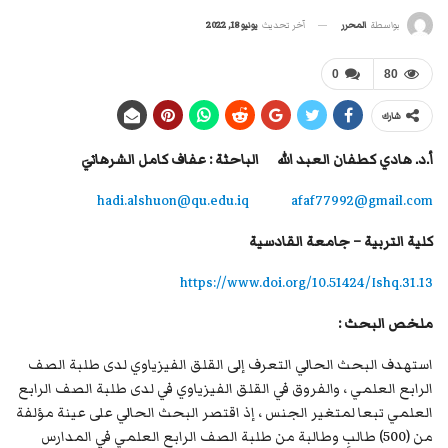
آخر تحديث
يونيو 18, 2022
بواسطة
المحرر
0
80
شارك
أ.د.
هادي كطفان العبد الله
الباحثة :
عفاف كامل الشرهانيَ
hadi.alshuon@qu.edu.iq
afaf77992@gmail.com
كلية التربية – جامعة القادسية
https://www.doi.org/10.51424/Ishq.31.13
ملخص البحث :
استهدف البحث الحالي التعرف إلى القلق الفيزياوي لدى طلبة الصف
الرابع العلمي ، والفروق في القلق الفيزياوي في لدى طلبة الصف الرابع
العلمي تبعا لمتغير الجنس ، إذ اقتصر البحث الحالي على عينة مؤلفة
من (500) طالبٍ وطالبة من طلبة الصف الرابع العلمي في المدارس