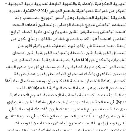
النهارية الحكومية الإعدادية والثانوية التابعة لمديرية تربية الديوانية –
المركز من الدراسة الصباحية، وللعام الدراسي (2021-2020م)، اختيروا
بالطريقة الطبقية العشوائية، وعلى أساس التوزيع المتناسب وقد
استخدم الباحثان منهج البحث الوصفي ، ولتحقيق أهداف البحث
اعتمد الباحثان بناء مقياس القلق الفيزياوي لدى طلبة الصف الرابع
العلمي اعتماداً على الادب النظري الخاص بالقلق ، والذي تكون من
اربعة ابعاد متمثلة في : (قلق فهم المعارف الفيزيائية, قلق حل
المسائل الفيزيائية, قلق الانشطة والتجارب الفيزيائية, قلق امتحان
الفيزياء)، والمكون من (40) فقرة بصيغته النهائية بعد التحقق من
الخصائص السيكو مترية للمقياس، إذ تم استخراج كل من صدق البناء،
والصدق الظاهري وكذلك استخراج الثبات بطريقتين هما(بطريقة
الاختبار- إعادة الاختبار، بمعادلة الفا كرو نباخ . وبعد استكمال بناء أداة
البحث تم التطبيق على عينة البحث النهائية لبالغه(500) طالب
وطالبة، وقد تمت الاستعانة بالحقيبة الإحصائية للعلوم الاجتماعية
Spss)) في معالجة البيانات، وتوصل البحث إلى اشاعة القلق الفيزياوي
لدى طلبة الصف الرابع العلمي ، وهناك فروق ذات دلالة إحصائية في
القلق الفيزياوي تبعاً لمتغير الجنس ولصالح الذكور، في ضــوء النتائــج
التـي توصـل إليهــا البحــث، خرج الباحثان بجملة من التوصيـات
والمقترحـات منهـا العمل على وضع برامج ارشادية تعمل على خفض