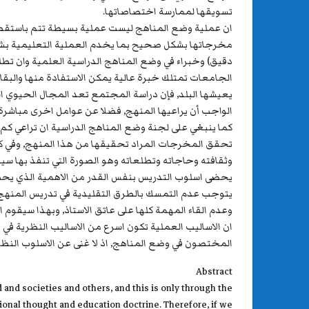
تسويقها لممارسة اختصاصاتها.
ان عملية وضع المناهج ليست عملية بسيطة تتم باستقطاع
مخرجاتها بشكل صحيح بما يخدم العملية التعليمية ب
دقيق) وخبراء في وضع المناهج الدراسية العلمية وان تط
الجامعات تمتلك خبرة عالية يمكن الاستفادة منها والبقاء
يعيشها البلد, فإن دراسة المجتمع تعد المجال الحيوي 
الواجب أن يراعيها المنهج, فضلا عن عوامل اخرى مباشرة
كما ينبغي على لجنة وضع المناهج الدراسية ان تراعي كم و
تحقق المخرجات المراد تحقيقها من هذا المنهج, وفي كل
وثقافته وحاجاته وتطلعاته وهو الصورة التي تنفذ بها سياس
يحضى اسلوب التدريس بنفس القدر من الاهمية الذي يحضى 
يتوجب عدم التمسك بالطرق التقليدية في تدريس المنهج و
وعدم القاء المهمة كلها على عاتق الاستاذ, وبهذا سيقوم
ان الاساليب العملية تكون اسرع من الاساليب النظرية في 
المختصون في وضع المناهج, اذ لا غنى عن الاسلوب النظر
Abstract
d and societies and others, and this is only through the
ional thought and education doctrine. Therefore, if we