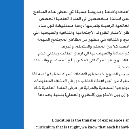
ج اهداف واضحة ومدروسة مسبقا لكي تعطي هذه المناهج
تضمن اساتذة متخصصين في المادة العلمية (تخصص
 العالمية الرصينة وتدرسها دراسة مستفيضة كون هذه
الاعتبار الظروف الاجتماعية والثقافية والسياسية التي
جتمع، و الثقافة هي مظهر من مظاهر المجتمع المهمة
صية كلا من المعلم والمتعلم, وغيرها.
المادة والاسهاب بها الى ارهاق الطالب وبالتالي عدم
فالمنهج هو المرآة التي تعكس واقع المجتمع وفلسفته
صادية.
ريس المنهج لا تتحقق الاهداف المراد تحقيقها منه لذا
مصغرة من اجل اعطاء الطالب دور في اكتشاف المعلومات
نولوجيا السمعية والمرئية في عرض المادة العلمية ذلك
وازن بين الاسلوبين (النظري والعملي) بنسبة يحددها
Education is the transfer of experiences an
curriculum that is taught, we know that each behavi