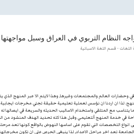
واجه النظام التربوي في العراق وسبل مواجهتها
اللغات - قسم اللغة الاسبانية
قافي وحضارات العالم والمجتمعات وغيرها, وهذا لايتم الا عبر المنهج الذي
لمنهج. لذا ان اردنا ان نؤسس لعملية تعليمية حقيقة تجني مخرجات ايجابية 
 يتناسب مع المتلقي واستخدام الاساليب الحديثه والسريعة في ايصالها له 
تاحة في خدمة المنهج ألتعليمي وقبل هذا كله تحديد الهدف المنشود من ال
تى انواع التخصصات التي تقوم على اساسها النهوض بالواقع كونها تعد مر
ان الجامعة تعد اخر مراحل الاعداد, لذا ينبغي الحرص على ان تكون مخرجاته