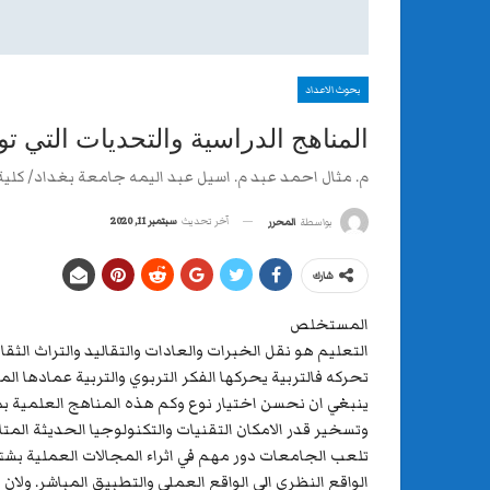
بحوث الاعداد
المناهج الدراسية والتحديات التي ت
م. مثال احمد عبد م. اسيل عبد اليمه جامعة بغداد/ كلية 
آخر تحديث
سبتمبر 11, 2020
بواسطة
المحرر
شارك
المستخلص
التعليم هو نقل الخبرات والعادات والتقاليد والتراث الث
تحركه فالتربية يحركها الفكر التربوي والتربية عمادها ا
ينبغي ان نحسن اختيار نوع وكم هذه المناهج العلمية بما
وتسخير قدر الامكان التقنيات والتكنولوجيا الحديثة الم
تلعب الجامعات دور مهم في اثراء المجالات العملية بش
الواقع النظري الى الواقع العملي والتطبيق المباشر. ول