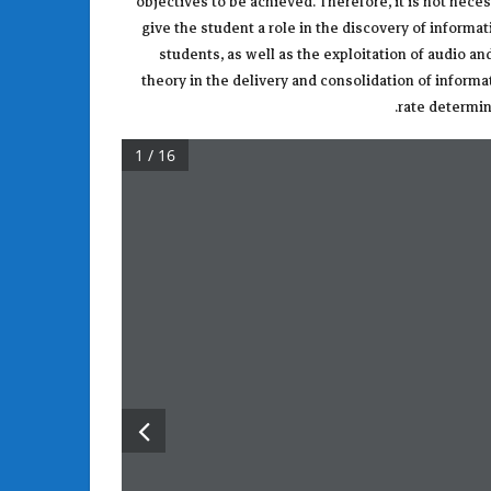
objectives to be achieved. Therefore, it is not nece
give the student a role in the discovery of informat
students, as well as the exploitation of audio an
theory in the delivery and consolidation of informa
rate determin
1 / 16