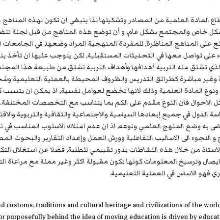
 المادة العلمية من المصادر وتشكيلها لذا ينبغي ان تكون لهذه المناه
شكل خاص والمجتمع بشكل عام, و أن توضع هذه المناهج من قبل لجنة ت
لع على المناهج المناظرة, للمفردة المنهجية المراد وضعها, في الجامعات
 على تواصل معها في التحديثات المستقبلية, لكن يتوجب عليها ان تأخذ بنظر 
الذي تشتق منه التربية أهدافها وأهداف التربية تشتق من طبيعة هذا الم
 وغير مباشرة كطرائق التدريس والظروف المحيطة بالعملية التعليمية وشخ
نوع المادة العلمية وذلك لانها تخضع لعوامل نفسية, اذ يمكن ان يتسبب كم 
 الاحوال فان النوع مقدم على الكم بما يتناسب مع التخصصات المختلفة. 
ة الدول في جميع إبعادها السياسية والاجتماعية والثقافية والتربوية والاقت
به وضع المنهج العلمي ونوعه, اذ ان عدم امتلاك الاسلوب المناسب في تد
 اللجوء الى الاساليب التفاعلية وورش العمل وإعداد التقارير والبحوث ال
 الاستاذ من خلال هذه النشاطات بدور تقييمي للطلبة, فضلا عن استغلال التك
ايصال وترسيخ المعلومات كونها تكون مقبولة اكثر وغير مملة مع مراعاة الت
ي فهو الاساس في العملية التعليمية.
d customs, traditions and cultural heritage and civilizations of the worl
or purposefully behind the idea of moving education is driven by educat