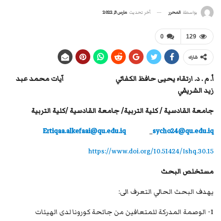
آخر تحديث
مارس 3, 2022
بواسطة
المحرر
0
129
شارك
أ. م . د. ارتقاء يحيى حافظ
الكفائي
آيات محمد عبد
زيد الشريفي
جامعة القادسية / كلية التربية/ جامعة القادسية /كلية التربية
Ertiqaa.alkefaai@qu.edu.iq
sycho24@qu.edu.iq
https://www.doi.org/10.51424/Ishq.30.15
مستخلص البحث
يهدف البحث الحالي التعرف الى:
1- الوصمة المدركة للمتعافين من جائحة كورونا لدى الهيئات