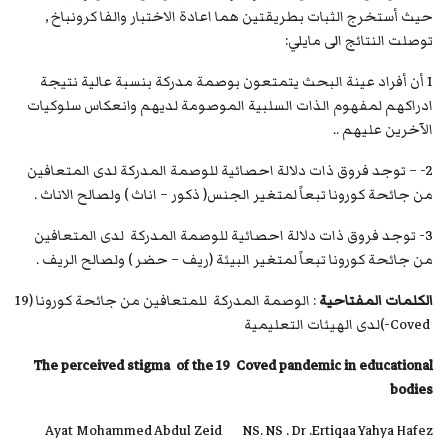
حيث أستخرج الثبات بطريقتين هما اعادة الاختبار والفا كرونباخ ,
توصلت النتائج الى مايلي:
1 أن أفراد عينة البحث يتمتعون بوصمة مدركة بنسبة عالية نتيجة
ادراكهم لمفهوم الذات السلبية الموصومة لديهم وانعكاس سلوكيات
الآخرين عليهم ..
2- – توجد فروق ذات دلالة احصائية للوصمة المدركة لدى المتعافين
من جائحة كورونا تبعاً لمتغير الجنس( ذكور – اناث ) ولصالح الاناث .
3- توجد فروق ذات دلالة احصائية للوصمة المدركة لدى المتعافين
من جائحة كورونا تبعاً لمتغير البيئة (ريف – حضر ) ولصالح الريف .
الكلمات المفتاحية
: الوصمة المدركة للمتعافين من جائحة كورونا (19
Coved-)لدى الهيئات التعليمية
The perceived stigma
of the 19
Coved pandemic in educational
bodies
Ayat Mohammed Abdul Zeid NS. NS . Dr .Ertiqaa Yahya Hafez