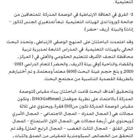
التعليمية .
2- الفرق في العلاقة الارتباطية في الوصمة المدركة للمتعافين من
جائحة كورونا لدى الهيئات التعليمية تبعاً لمتغيري الجنس (ذكور –
إناث) والبيئة (ريف -حضر ).
وقد اعتمدت الباحثتان على المنهج الوصفي الارتباطي , وتحدد البحث
الحالي بالهيئات التعليمية في المدراس التابعة لمديرية تربية
محافظة النجف الأشرف للتعليم الحكومي والأهلي في ( المركز ,
والقضاء ,والناحية )وفي بيئة (الريف , والحضر ) للعام الدراسي 2021-
2020, و بلغ حجم عينة البحث (400) معلماً ومعلمة, و تم أختيارهم
بالطريقة القصدية التناسبية من مجتمع البحث.
ولتحقيق أهداف البحث قامت الباحثتان ببناء مقياس (للوصمة
المدركة ) بالاعتماد على نظرية جوفمان (1963Goffman) ، وتكون
مقياس الوصمة المدركة تكون من(30) فقرة ,ويحتوي على ثلاثة
مجالات هي ( المجال المدرك – المجال الاجتماعي – المجال الأسري
),ويحتوي على أربعة مجالات هي :المجال الاول الاستمتاع – المجال
الثاني القلق – المجال الثالث الغضب – المجال الرابع الملل) ,وقد تم
التحقق من الخصائص السيكومترية للمقياس من الصدق والثبات ,