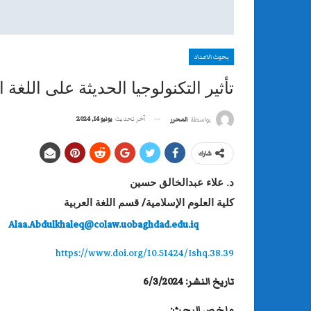
بحوث الاعداد
تأثير التكنولوجيا الحديثة على اللغة
آخر تحديث
يونيو 14, 2024
بواسطة
المحرر
شارك
د. علاء عبدالخالق حسين
كلية العلوم الإسلامية/ قسم اللغة العربية
Alaa.Abdulkhaleq@colaw.uobaghdad.edu.iq
https://www.doi.org/10.51424/Ishq.38.39
تاريخ النشر: 6/3/2024
ملخص البحث: