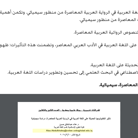
غة العربية في الرواية العربية المعاصرة من منظور سيميائي. وتكمن أهمية ه
بية المعاصرة من منظور سيميائي.
نصوص الروائية العربية المعاصرة.
رة على اللغة العربية في الأدب العربي المعاصر، وتضمنت هذه التأثيرات:
لحديثة على اللغة العربية.
الاصطناعي في البحث العلمي إلى تحسين وتطوير دراسات اللغة العربية.
 المعاصرة
،
سيميائية
.
اشـراقـات 
تنمــوية
... مجـلة علــمية محكــمة ... العــدد الثامن والثلاثون
تأثير التكنولوجيا الحديثة على اللغة العربية في الرواية العربية المعاصرة: دراسة 
سيميائي 
ة 
د. علاء عبدالخالق حسين
كلية العلوم الإسلامية/ قسم اللغة العربية
Alaa.Abdulkhaleq@colaw.uobaghdad.edu.iq
تاريخ النشر: 
6
/
3
/
2024