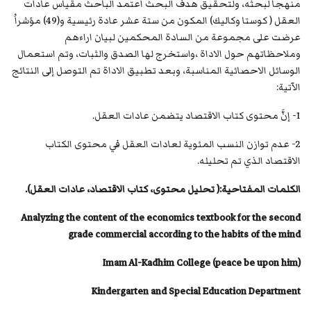
منهجاً لبحثه، ولتحقيق هدف البحث اعتمد الباحث مقياس عادات
العقل ( كوستا وكاليك) المكون من ستة عشر عادة رئيسية و(49) مؤشراُ
عرضت على مجموعة من السادة المحكمين لبيان اراءهم
وملاحظاتهم حول الاداة ،واستخرج لها الصدق والثبات، وتم استعمال
الوسائل الاحصائية المناسبة، وبعد تطبيق الاداة تم التوصل إلى النتائج
الآتية:
1- إنَّ محتوى كتاب الاقتصاد يتضمن عادات العقل.
2- عدم توازن النسب المئوية لعادات العقل في محتوى الكتاب
الاقتصاد الذي تم تحليله.
الكلمات المفتاحية:( تحليل محتوى، كتاب الاقتصاد، عادات العقل).
Analyzing the content of the economics textbook for the second
grade commercial according to the habits of the mind
Imam Al-Kadhim College (peace be upon him)
Kindergarten and Special Education Department