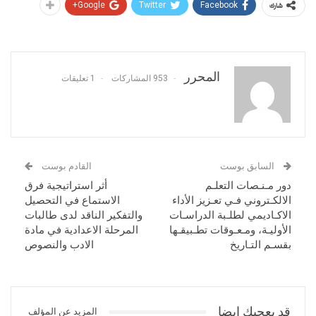
Google+
Twitter
Facebook
شارك
المحرر
953 المشاركات
1 تعليقات
السابق بوست
القادم بوست
دور مـنـصات التعلـم
أثر استراتيجية فرق
الالكـتروني فـي تعـزيز الأداء
الاستماع في التحصيل
الاكـاديمي لطلـبة الدراسـات
والتفكير الناقد لدى طالبات
الأوليـة، ومـعـوقات تطـبيقـها
المرحلة الاعدادية في مادة
بقسـم التـاريخ
الادب والنصوص
قد يعجبك ايضا
المزيد عن المؤلف