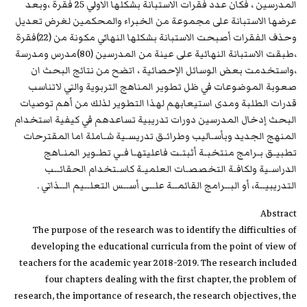
المدرسين ، فكان عدد فقرات الاستبانة بشكلها الاولي 25 فقرة ،وبعد
عرضها الاستبانة على مجموعة من الخبراء والمحكمين لغرض تعديل
وحذف الفقرات أصبحت الاستبانة بشكلها النهائي مكونة من (22)فقرة
،طبقت الاستبانة النهائية على عينة من المدرسين (80)مدرس ومدرسة
،واستخدمت بعض الوسائل الإحصائية ، اتضح من نتائج البحث ان
صعوبة الموضوعات في ظل تطوير المناهج التربوية والتي لاتناسب
قدرات الطلبة ومدى استيعابهم لهذا التطوير لذلك من أهم توصيات
البحث إدخال المدرسين دورات تدريبية تساعدهم في كيفية استخدام
المنهج الجديد وبأسـاليب وطرائـق تدريسـية شـاملة اما المقترحات
تطبيـق بـرامج منتخبـة أثبتـت فاعليتهـا فـي تطـوير المنـاهج
الدراسـية ولكافـة التخصصـات العلميـة كاسـتخدام الحقائــب
التدريبيــة، أو البــرامج القائمــة علــى أســس التعلــيم الــذاتي .
Abstract
The purpose of the research was to identify the difficulties of
developing the educational curricula from the point of view of
teachers for the academic year 2018-2019. The research included
four chapters dealing with the first chapter, the problem of
research, the importance of research, the research objectives, the