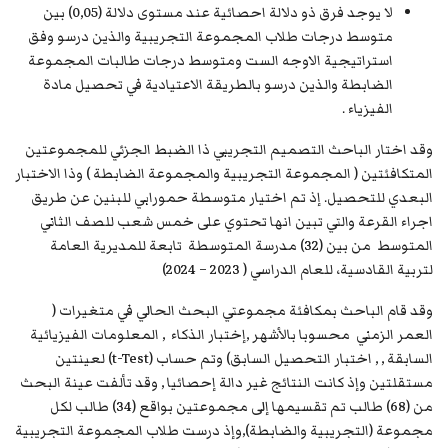
لا يوجد فرق ذو دلالة احصائية عند مستوى دلالة (0,05) بين
متوسط درجات طلاب المجموعة التجريبية والذين درسو وفق
استراتيجية الاوجه الست ومتوسط درجات طالبات المجموعة
الضابطة والذين درسو بالطريقة الاعتيادية في تحصيل مادة
الفيزياء .
وقد اختار الباحث التصميم التجريبي ذا الضبط الجزئي للمجموعتين
المتكافئتين ( المجموعة التجريبية والمجموعة الضابطة ) وذا الاختبار
البعدي للتحصيل. إذ تم اختيار متوسطة حمورابي للبنين عن طريق
اجراء القرعة والتي تبين انها تحتوي على خمس شعب للصف الثاني
المتوسط من بين (32) مدرسة المتوسطة تابعة للمديرية العامة
لتربية القادسية، للعام الدراسي ( 2023 – 2024)
وقد قام الباحث بمكافئة مجموعتي البحث الحالي في متغيرات (
العمر الزمني محسوبا بالأشهر ,إختبار الذكاء , المعلومات الفيزيائية
السابقة , , اختبار التحصيل السابق) وتم حساب (t-Test) لعينتين
مستقلتين وإذ كانت النتائج غير دالة إحصائيا , وقد تألفت عينة البحث
من (68) طالب تم تقسيمها إلى مجموعتين بواقع (34) طالب لكل
مجموعة (التجريبية والضابطة),وإذ درست طلاب المجموعة التجريبية