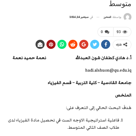
متوسط
في
سبتمبر 24, 2024
بواسطة
المحرر
0
93
شارك
أ. د هادي كطفان شون العبدالله
نعمة حميد نعمة
hadi.alshuon@qu.edu.iq
جامعة القادسية – كلية التربية – قسم
الفيزياء
الملخص
هَدفَ البحث الحالي إلى التعرف على:
فاعلية استراتيجية الاوجه الست في تحصيل مادة الفيزياء لدى
طلاب الصف الثاني المتوسط.