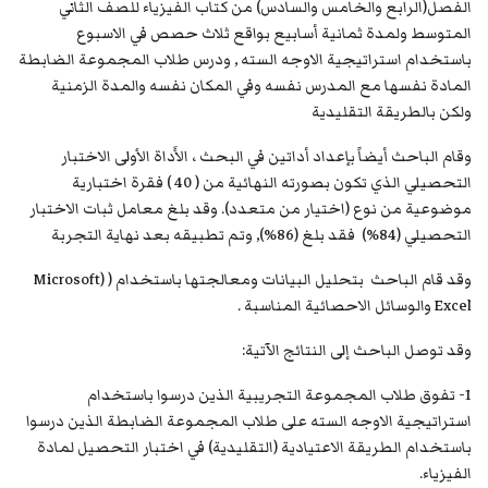
الفصل(الرابع والخامس والسادس) من كتاب الفيزياء للصف الثاني
المتوسط ولمدة ثمانية أسابيع بواقع ثلاث حصص في الاسبوع
باستخدام استراتيجية الاوجه السته , ودرس طلاب المجموعة الضابطة
المادة نفسها مع المدرس نفسه وفي المكان نفسه والمدة الزمنية
ولكن بالطريقة التقليدية
وقام الباحث أيضاً بإعداد أداتين في البحث ، الأَداة الأولى الاختبار
التحصيلي الذي تكون بصورته النهائية من ( 40 ) فقرة اختبارية
موضوعية من نوع (اختيار من متعدد). وقد بلغ معامل ثبات الاختبار
التحصيلي (84%) فقد بلغ (86%), وتم تطبيقه بعد نهاية التجربة
وقد قام الباحث بتحليل البيانات ومعالجتها باستخدام ( (Microsoft
Excel والوسائل الاحصائية المناسبة .
وقد توصل الباحث إلى النتائج الآتية:
1- تفوق طلاب المجموعة التجريبية الذين درسوا باستخدام
استراتيجية الاوجه السته على طلاب المجموعة الضابطة الذين درسوا
باستخدام الطريقة الاعتيادية (التقليدية) في اختبار التحصيل لمادة
الفيزياء.