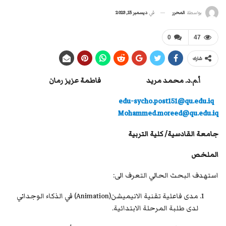
في
ديسمبر 15, 2023
بواسطة
المحرر
0
47
شارك
أ.م.د. محمد مريد
فاطمة عزيز رمان
edu-sycho.post151@qu.edu.iq
Mohammed.moreed@qu.edu.iq
جامعة القادسية/ كلية التربية
الملخص
استهدف البحث الحالي التعرف الى:
مدى فاعلية تقنية الانيميشن(Animation) في الذكاء الوجداني
لدى طلبة المرحلة الابتدائية.