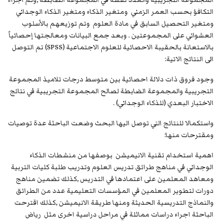
المجموعة التجريبية والعدد نفسة في المجموعة الضابطة ,وتم اجراء
التكافؤ بحسب العمر الزمني ومتغير الذكاء ومتغير الذكاء الوجداني
ومتغير التحصيل السابق في مادة العلوم وتم توزيعهم بالأسلوب
العشوائي على المجموعتين . وبعد جمع البيانات ومعالجتها إحصائياً
بالاستعانة بالحقيبة الاحصائية للعلوم الاجتماعية (SPSS) تم التوصل
الى النتائج الاتية:
وجود فروق ذات دلالة احصائية بين متوسط درجات تلاميذ المجموعة
التجريبية والمجموعة الضابطة لصالح المجموعة التجريبية في نتائج
الاختبار البعدي (للذكاء الوجداني) .
واستكمالا للنتائج التي توصل اليها البحث وضعت الباحثة عدة توصيات
ومقترحات منها:
اهمية استخدام تقنية الانيميشن بوصفها من منشطات الذكاء
الوجداني في مناهج طرائق تدريس العلوم وتدريب طلبة كليات التربية
ومعاهد المعلمين على اعتمادها في التدريس ,كذلك تضمين مناهج
دورات لتطوير المعلمين في المؤسسات التعليمية عدد من الطرائق
والنماذج التدريسية الحديثة ومنها طريقة الانيميشن ,كذلك اقترحت
الباحثة اجراء دراسات مماثلة في مراحل دراسية اخرى مثل رياض