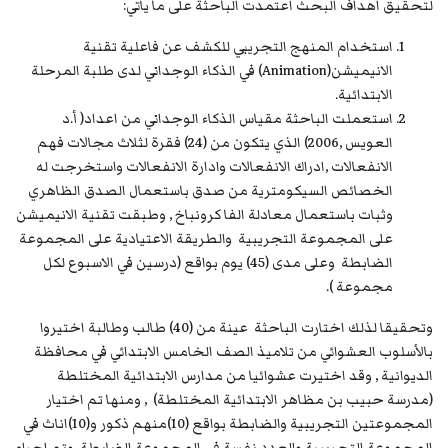
لتحقيق اهداف البحث اعتمدت الباحثة على ما يأتي:
استخدام المنهج التجريبي للكشف عن فاعلية تقنية
الانيميشن(Animation) في الذكاء الوجداني لدى طلبة المرحلة
الابتدائية.
استعملت الباحثة مقياس الذكاء الوجداني من اعداد( أ.د
العويس ,2006) الذي يتكون من (24) فقرة لثلاث مجالات فهم
الانفعالات ,ادراك الانفعالات وادارة الانفعالات واستخرجت له
الخصائص السيكومترية من صدق باستعمال الصدق الظاهري
وثبات باستعمال معادلة الفا كرونباخ , وطبقت تقنية الانيميشن
على المجموعة التجريبية والطريقة الاعتيادية على المجموعة
الضابطة وعلى مدى (45) يوم بواقع (درسين في الاسبوع لكل
مجموعة ).
وتحقيقا لذلك اختارت الباحثة عينة من (40) طالب وطالبة اختيروا
بالأسلوب العشوائي من تلاميذ الصف الخامس الابتدائي في محافظة
الديوانية , وقد اختيرت عشوائيا من مدارس الابتدائية المختلطة
(مدرسة حبيب بن مظاهر الابتدائية المختلطة) , ومنها تم اختيار
المجموعتين التجريبية والضابطة بواقع (10)منهم ذكور و(10)اناث في