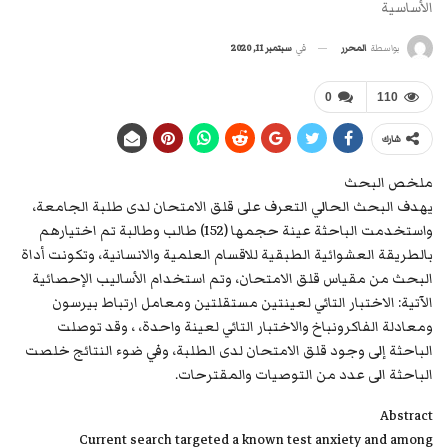
الأساسية
في
سبتمبر 11, 2020
بواسطة
المحرر
0
110
شارك
ملخص البحث
يهدف البحث الحالي التعرف على قلق الامتحان لدى طلبة الجامعة،
واستخدمت الباحثة عينة حجمها (152) طالب وطالبة تم اختيارهم
بالطريقة العشوائية الطبقية للاقسام العلمية والانسانية، وتكونت أداة
البحث من مقياس قلق الامتحان، وتم استخدام الأساليب الإحصائية
الآتية: الاختبار التائي لعينتين مستقلتين ومعامل ارتباط بيرسون
ومعادلة الفاكرونباخ والاختبار التائي لعينة واحدة، ، وقد توصلت
الباحثة إلى وجود قلق الامتحان لدى الطلبة، وفي ضوء النتائج خلصت
الباحثة الى عدد من التوصيات والمقترحات.
Abstract
Current search targeted a known test anxiety and among