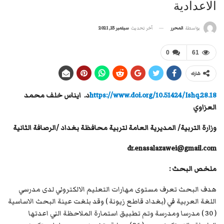
الاعدادية
آخر تحديث
سبتمبر 15, 2021
بواسطة
المحرر
0
61
شارك
https://www.doi.org/10.51424/Ishq.28.18
د. ايناس خلف محمد
العزاوي
وزارة التربية/ المديرية العامة لتربية محافظة بغداد /الرصافة الثانية
dr.enasalazawei
@
gmail.com
ملخص البحث :
هدف البحث تعرف مستوى مهارات التعليم الالكتروني لدى مدرسي
اللغة العربية في (بغداد قاطع زيونة ) وقد بلغت عينة البحث الاساسية
( 30 ) مدرسا ومدرسة وتم تطبيق استمارة الملاحظة التي اعدتها