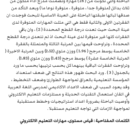
الباحثة والتي تكونت من ( 26 ) مهارة وتضمنت مدرج اداء متكون من
ثلاث بدائل (متوفرة جدا ، متوفرة ، متوفرة نوعا ما ) وبعد التأكد من
صدقها ثباتها طبقتها الباحثة على العينة الاساسية للبحث فوجدت ان
الفقرتين الاولى والثانية فقط هي التي مثلت المهارات المتوفرة لدى
عينة البحث حيث تعدت درجة القطع المحددة ( 2 ) ، وان باقي
الفقرات كلها غير متوفرة لدى عينة البحث اذ لم تتعدى درجة القطع
المحددة ، وتراوحت قيمها بين المرتبة الثالثة والمتمثلة بالفقرة
الخامسة بوسط مرجح ( 1،96 ) ووزن مئوي (2،52) وبين المرتبة الاخيرة (
المرتبة الخامسة عشرة ) بوسط مرجح (1،43) ووزن مئوي (1،83) .
وتراوحت الفقرات الباقية بينهما كل بحسب ترتيبها بحسب ما ورد
بالجدول ( 3 ) . ورد البحث ظهور هذه النتائج الى ضعف استعداد
المؤسسة التعليمية بالعراق لمواجهة الطوارئ وضعف التخطيط ،
وقد يعود السبب الى ضعف الاعداد الاكاديمي لمدرسي اللغة العربية
في اتقان استعمال التقنيات الحديثة و مستلزمات التعليم الالكتروني
وأوصيت الباحثة بضرورة اعداد استراتيجيات وخطط مستقبلية
لمواجهة الازمات التي تواجه التعليم مستقبلا .
الكلمات المفتاحية :
قياس مستوى، مهارات التعليم الالكتروني