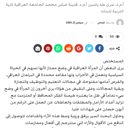
أ.م.د. سرى طه ياسين أ.م.د. قتيبة عباس محمد الجامعة العراقية كلية
التربية للبنات
في
سبتمبر 11, 2020
بواسطة
المحرر
0
54
شارك
المستخلص
يرى البعض أن المرأة العراقية في وضع ممتاز لأنها تسهم في الحياة
السياسية وتعمل في الأحزاب ولها مقاعد محددة في البرلمان العراقي،
والفرص أمامها مفتوحة، في مجالات التعليم والتوظيف والتجارة
وبقية المجالات، وعلى النقيض من هؤلاء يرى آخرون إن المرأة في وضع
سيء تماماً في ظل ما يعتبره هيمنة الفكر المحافظ أو المتزمت مع
تزايد أعداد الأرامل والمطلقات والعاطلات عن العمل على الرغم من
أنهن حصلن على شهادات عليا.
وحاول البحث السير برفق وروية وسط هذه الآراء والقناعات للوصول إلى
النافع من الأقوال والآراء التي ستترجم إلى أفعال وممارسات.