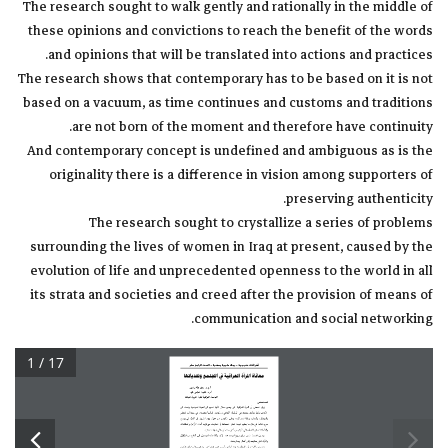
The research sought to walk gently and rationally in the middle of
these opinions and convictions to reach the benefit of the words
and opinions that will be translated into actions and practices.
The research shows that contemporary has to be based on it is not
based on a vacuum, as time continues and customs and traditions
are not born of the moment and therefore have continuity.
And contemporary concept is undefined and ambiguous as is the
originality there is a difference in vision among supporters of
preserving authenticity.
The research sought to crystallize a series of problems
surrounding the lives of women in Iraq at present, caused by the
evolution of life and unprecedented openness to the world in all
its strata and societies and creed after the provision of means of
communication and social networking.
1 / 17
أشـراقـات تنمــوية ... مجـلة عل
ــمية محكــمة ... العــدد الرابع
عشر
معاناة المرأة العراقية في المجتمع وتحدياتها
ى
م
د
س
ر
ط
ه
ي
س
ي
ن
أ.م.د. قتيبة عباس محمد 
الجامعة العراقية كلية التربية للبنات 
المستخلص
ى
ي
خ
البعس 
أن السخأة 
العخاقية 
في وضع مستاز لأني
تديع في الحياة الدياسية وتعسل ف
ي 
الأحداب وليا مقاعج محجدة في البخلسان العخاقي، والفخص أماميا مفتػحة، في مجالات التعميع 
ن
ى
و
ل
ت
ػ
ض
ي
ف
و
ل
ت
ج
ر
ة
و
ب
ك
ي
ة
ل
س
ج
لا
ت
و
ع
م
ى
ل
ش
ك
ي
س
م
غ
ى
ؤ
لا
ء
ي
خ
خ
خ
و
ن
ل
س
خ
ة
ف
ي
و
ض
ع
س
ي
ء
ت
س
م
ف
ي
ض
ل
م
ي
ع
ت
ب
خ
ه
ل
ي
س
ش
ة
ل
ف
ك
خ
ل
س
ح
ف
ع
و
ل
س
ت
د
م
ت
م
ع
ت
د
ي
ج
ع
ج
د
لأ
ر
م
ل
و
ل
س
ص
مقات 
والعاشلات عغ العسل عمى الخغع مغ أنيغ حرمغ عمى شيادات عميا.
وحاول البحث الديخ بخفق وروية وسط ىحه الآراء والقشاعات لمػصػل إلى الشافع مغ الأقػال 
والآراء التي ستتخجع إلى أفعال ومسارسات.
تبيغ مغ البحث أن السعاصخة لابج ليا مغ أسذ تقػم عمييا فيي لا تقػم عمى 
فخاغ، فالدمغ 