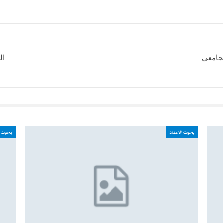
لجامعي
ال
بحوث الاعداد
بحوث ا