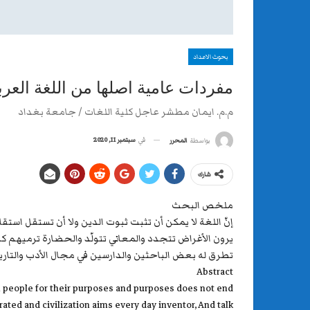
بحوث الاعداد
مفردات عامية اصلها من اللغة العرب
م.م. ايمان مطشر عاجل كلية اللغات / جامعة بغداد
في
سبتمبر 11, 2020
بواسطة
المحرر
شارك
ملخص البحث
إنّ اللغة لا يمكن أن تثبت ثبوت الدين ولا أن تستقل است
يرون الأغراض تتجدد والمعاني تتولّد والحضارة ترميهم
تطرق له بعض الباحثين والدارسين في مجال الأدب والتاري
Abstract
ll people for their purposes and purposes does not end
ed and civilization aims every day inventor, And talk