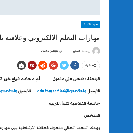
بحوث الاعداد
مهارات التعلم الالكتروني وعلاقته
في
سبتمبر 7, 2023
بواسطة
المحرر
شارك
الباحثة : ضحى علي منديل
أ.م.د حامد شياع خير الل
الايميل
edu.it.mas.20.6@qu.edu.iq
الايميل
u.edu.iq
جامعة القادسية كلية التربية
الملخص