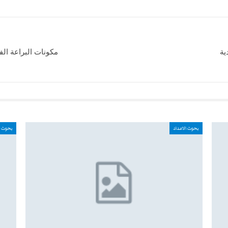
ية
مكونات البراعة الف
بحوث الاعداد
بحوث ا