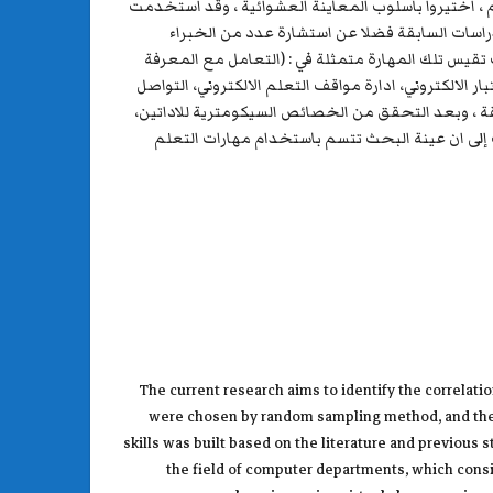
ة من طلبة اقسام الحاسبات في منطقة الفرات الاوسط في الجامعات العراقية الحكومية الصباحية للعام الدراسي (2021- 2022) م ، اختيروا بأسلوب المعاينة العشوائية ، وقد استخدمت
دراسات السابقة فضلا عن استشارة عدد من الخبراء
ائق التدريس وعلم النفس التربوي ومجال اقسام الحاسبات والذي تكون من (8) مهارات ولكل مهارة (8) فقرات تقيس تلك المهارة متمثلة في : (التعامل مع المعرفة
ر الالكتروني، ادارة مواقف التعلم الالكتروني، التواصل
ج (Schmeck, 1983)في بناء مقياس اسلوب المعالجة المعمقة ، وبعد التحقق من الخصائص السيكومترية للاداتين،
وم الاجتماعية Spss)) في معالجة البيانات، وتوصل البحث إلى ان عينة البحث تتسم باستخدام مهارات التعلم
The current research aims to identify the correla
were chosen by random sampling method, and the re
skills was built based on the literature and previous 
the field of computer departments, which consist