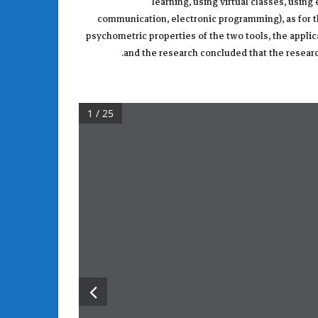
learning, using virtual classes, usin
communication, electronic programming), as for th
psychometric properties of the two tools, the applica
and the research concluded that the research 
1 / 25