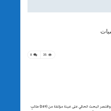
سبات
0
35
يهدف البحث الحالي التعرف العلاقة الارتباطية بين مهارات التعلم الالكتروني وأسلوب المعالجة المعمقة لدى طلبة قسم الحاسبات ،واقتصر البحث الحالي على عينة مؤلفة من (249) طالبٍ