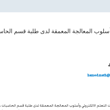
 بأسلوب المعالجة المعمقة لدى طلبة قسم الحا
ه
hamed.math@q