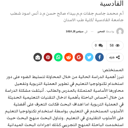
القادسية
أ.م محمد جاسم جفات م.م.بيداء صالح حسن م.د أنس اسود شطب
جامعة القادسية /كلية طب الاسنان
في
سبتمبر 13, 2020
بواسطة
المحرر
0
58
شارك
المستخلص:
تبرز أهمية الدراسة الحالية من خلال المحاولة لتسليط الضوء على دور
استخدام تكنولوجيا التعليم في تطوير العملية التربوية وتفعيل
محاورها الأساسية المتمثلة بالمدرس والطالب . أنبثقت مشكلة الدراسة
من خلال أحساس الباحثة بأهمية ادخال التقنيات التعليمية الحديثة
في العملية التربوية اما اهداف البحث فكانت التعرف على أفضلية
الأسلوب المستخدم في التعليم، بواسطة استخدام تكنولوجيا التعليم
على الأسلوب التقليدي في التعليم . وتناول البحث منهج البحث حيث
استخدمت الباحثة المنهج التجريبي كذلك اجراءات البحث الميدانية