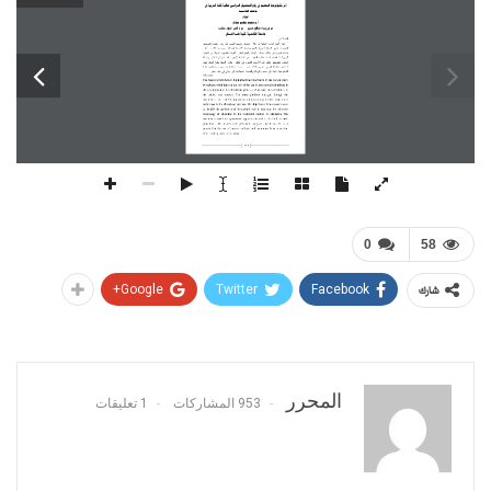
اثر تكٌولوجيا التعلين في رفع التحصيل الدراسي لطلبة كلية التربية في 
جاهعة القادسية
اعداد
أ.م محود جاسن جفات
م.م.بيداء صالح حسي
م.د أًس اسود شطب
جاهعة القادسية /كلية طب الاسٌاى
السدتخلص:
تبخز أىسية الجراسة الحالية مؽ خلاؿ السحاولة لتدميط الزؾء عمى دور ا
ستخجاـ تكشؾلؾجيا 
التعميؼ في تظؾيخ العسمية التخبؾية وتفعيل محاورىا الأساسية الستسثمة بالسجرس والظالب . أنبثقت 
مذكمة الجراسة مؽ خلاؿ أحداس 
الباحثة
بأىسية ادخاؿ التقشيات التعميسية الحجيثة في العسمية 
التخبؾية اما اىجاؼ 
البحث 
فكانت التعخؼ عمى أفزمية الأسمؾب الس
دتخجـ في التعميؼ
بؾاسظة 
استخجاـ تكشؾلؾجيا التعميؼ عمى الأسمؾب التقميجؼ في التعميؼ .
وتشاوؿ البحث 
مشيج البحث حيث 
استخجمت الباحثة
السشيج التجخيبي كحلػ اجخ 
اءات 
البحث السيجانية 
تؼ عخض وتحميل ومشاقذة 
الشتائج حيث اثبتت باف استخجاـ الؾسائل والتقشيات
الحجيثة ليا
اثخ ايجابي في عسل
التعمؼ
Abstract
The  research  introduction  highlighted  the  importance  of  the  current  study 
by  trying  to  shed  light  on  the  role  of  the  use  of  educational  technology  in 
the development of the educational process and activate the core themes
of 
the 
teacher 
and 
student. 
The 
study 
problem 
emerged 
through 
the 
researchers'  sense  of  the  importance  of  introducing  modern  educational 
techniques  in  the  educational process.  The  objectives  of  the  research  were 
to  identify  the  preference  of  the  method  us
ed  in  education,  by  using  the 
technology 
of 
education 
in 
the 
traditional 
method 
of 
education. 
The 
researchers  used  the  experimental  approach  as  well  as  the  field  research 
procedures.  The  results  were  presented,  analyzed  and  discussed,  as  it 
proved  that  the
use  of  modern  methods  and  techniques  have  a  positive 
effect in the process of Learning.
283
0
58
Google+
Twitter
Facebook
شارك
المحرر
953 المشاركات
1 تعليقات