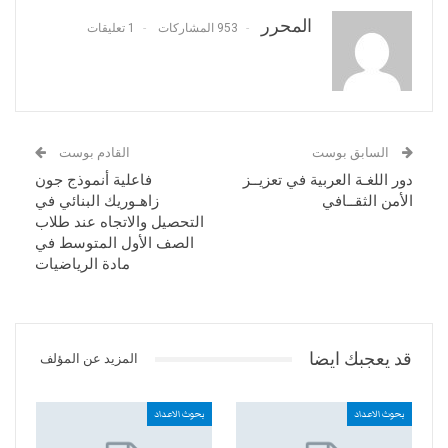
المحرر
953 المشاركات
1 تعليقات
السابق بوست
القادم بوست
دور اللغـة العربية في تعزيــز
فاعلية أنموذج جون
الأمن الثقــافي
زاهـوريك البنائي في
التحصيل والاتجاه عند طلاب
الصف الأول المتوسط في
مادة الرياضيات
قد يعجبك ايضا
المزيد عن المؤلف
بحوث الاعداد
بحوث الاعداد