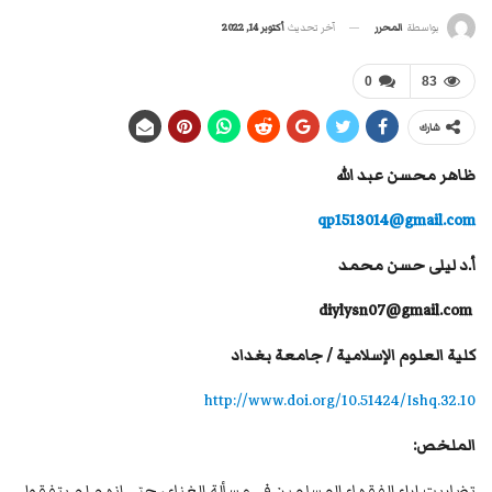
آخر تحديث
أكتوبر 14, 2022
بواسطة
المحرر
0
83
شارك
ظاهر محسن عبد الله
qp1513014@gmail.com
أ.د ليلى حسن محمد
diylysn07@gmail.com
كلية العلوم الإسلامية / جامعة بغداد
http://www.doi.org/10.51424/Ishq.32.10
الملخص:
تضاربت اراء الفقهاء المسلمين في مسألة الغناء ، حتى انهم لم يتفقوا