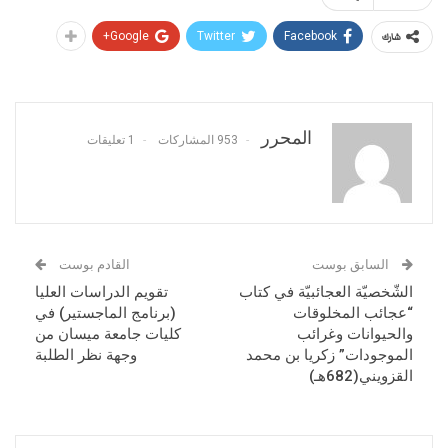
Google+
Twitter
Facebook
شارك
المحرر
953 المشاركات
1 تعليقات
السابق بوست
القادم بوست
الشّخصيّة العجائبيّة في كتاب
تقويم الدراسات العليا
“عجائب المخلوقات
(برنامج الماجستير) في
والحيوانات وغرائب
كليات جامعة ميسان من
الموجودات” زكريا بن محمد
وجهة نظر الطلبة
القزويني(682هـ)