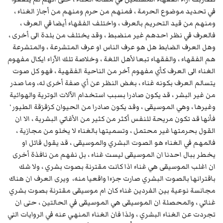
في تحديد موضوع الحرمة ، فمنهم من حرم ومنهم من أجاز الغناء ،
ومنهم من قيد التحريم بالعرف ، واختلف الفقهاء أيضا في العرف ،
فالعرف في نظر احدهم غير منضبط ، وقد يختلف من بلدة الى أخرى ،
وهل العرف الضابط هل هو عرف الناس او عرف المتشرعة ، والمتشرعة
هم الفقهاء ، والفقهاء تبعا لأهل اللغة ، وخلاصة تلك الآراء ايكال مفهوم
الغناء الى العرف كأي مفهوم آخر من الناحية الفقهية ، فهو كل صوت
يتسالم العرف بكونه غناء ، بغض النظر عن أي صفة أخرى له، وما صدر
من غير البشر ، قد يكون صادرا بسبب استخدام الآلات الوترية والهوائية
،
وغيرها ، وهي الموسيقى ، وقد يكون صادرا من الحيوان كزقزقة الطيور
فأنها قد تكون مريحة للنفس أكثر من كثير من الأغاني البشرية ، الا ان
القول بحرمتها غير محتمل ، وتسميتها بالغناء لا يخلو من مجازية ،
فالمهم في الغناء هو الصوت البشري والموسيقى ، قد يقول قائل او
يخطر ببال احدنا ان الموسيقى ليست غناء ، بل نفهم من نافذة أخرى
ان اغلب الموسيقى هي غناء اذا كانت مقترنة بصوت بشري ، ولا شك
باقترانها بالصوت البشري صارت جزءا واقعيا منه، ويرى العرف ان هناك
مجانسة نوعية بين الفردين غناء كان ام موسيقى مقترنة بصوت بشري
غنائي ، والمحصلة ان الموسيقى هي الموسيقى في الحالتين ، حتى ان
تجردت عن الغناء البشري ، ولذا فان الغناء المنهي عنه في الروايات التي