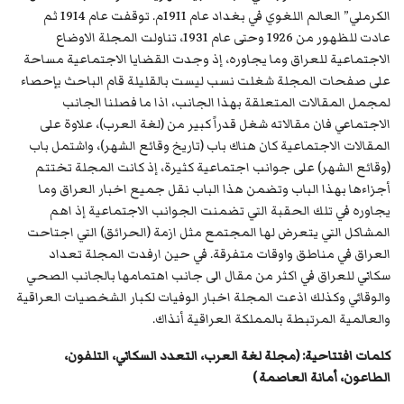
الكرملي” العالم اللغوي في بغداد عام 1911م. توقفت عام 1914 ثم
عادت للظهور من 1926 وحتى عام 1931، تناولت المجلة الاوضاع
الاجتماعية للعراق وما يجاوره، إذ وجدت القضايا الاجتماعية مساحة
على صفحات المجلة شغلت نسب ليست بالقليلة قام الباحث بإحصاء
لمجمل المقالات المتعلقة بهذا الجانب، اذا ما فصلنا الجانب
الاجتماعي فان مقالاته شغل قدراً كبير من (لغة العرب)، علاوة على
المقالات الاجتماعية كان هناك باب (تاريخ وقائع الشهر)، واشتمل باب
(وقائع الشهر) على جوانب اجتماعية كثيرة، إذ كانت المجلة تختتم
أجزاءها بهذا الباب وتضمن هذا الباب نقل جميع اخبار العراق وما
يجاوره في تلك الحقبة التي تضمنت الجوانب الاجتماعية إذ اهم
المشاكل التي يتعرض لها المجتمع مثل ازمة (الحرائق) التي اجتاحت
العراق في مناطق واوقات متفرقة. في حين ارفدت المجلة تعداد
سكاني للعراق في اكثر من مقال الى جانب اهتمامها بالجانب الصحي
والوقائي وكذلك اذعت المجلة اخبار الوفيات لكبار الشخصيات العراقية
والعالمية المرتبطة بالمملكة العراقية أنذاك.
كلمات افتتاحية: (مجلة لغة العرب،
التعدد السكاني
، التلفون،
الطاعون، أمانة العاصمة )