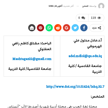
آخر تحديث
أكتوبر 14, 2022
بواسطة
المحرر
0
119
شارك
أ.د.عادل مدلول علي
الباحث: مشتاق كاظم راضي
الهرموشي
العفلوكي
adel.mdlol@qu.edu.iq
Mashtagaz22@gmail.com
جامعة القادسية / كلية
جامعة القادسية/ كلية التربية
التربية
http://www.doi.org/10.51424/Ishq.32.7
الملخص:
مجلة لغة العرب هي مجلة أدبية شهرية أصدرها الأب “أنستاس